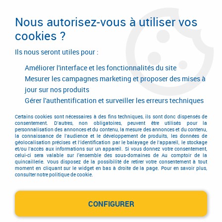
Livraison en 24/48H. Livraison offerte dès
95€ d'achat sur le site* Paiement en 4x
Nous autorisez-vous à utiliser vos
avec Paypal
cookies ?
0
Ils nous seront utiles pour :
Améliorer l'interface et les fonctionnalités du site
Mesurer les campagnes marketing et proposer des mises à
jour sur nos produits
Accueil
>
Quincaillerie d'agencement et d'ameublement
>
Verrière
Gérer l'authentification et surveiller les erreurs techniques
Verrière
Certains cookies sont nécessaires à des fins techniques, ils sont donc dispensés de
consentement. D'autres, non obligatoires, peuvent être utilisés pour la
personnalisation des annonces et du contenu, la mesure des annonces et du contenu,
la connaissance de l'audience et le développement de produits, les données de
géolocalisation précises et l'identification par le balayage de l'appareil, le stockage
et/ou l'accès aux informations sur un appareil. Si vous donnez votre consentement,
celui-ci sera valable sur l’ensemble des sous-domaines de Au comptoir de la
quincaillerie. Vous disposez de la possibilité de retirer votre consentement à tout
TRIER & FILTRER
moment en cliquant sur le widget en bas à droite de la page. Pour en savoir plus,
consulter notre politique de cookie.
CONFIGURER
5 articles sur
5