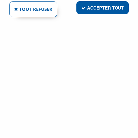
ACCEPTER TOUT
TOUT REFUSER
SEED
PROFIL DORMANT VERRIÈRE BATTANTE -
ALUMINIUM LAQUÉ
Ref :
57612
0,16 €
VOIR LE PRODUIT