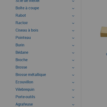
Scie de métier
Boîte à coupe
Rabot
Racloir
Ciseau à bois
Pointeau
Burin
Bédane
Broche
Brosse
Brosse métallique
Ecouvillon
Vilebrequin
Porte-outils
Agrafeuse