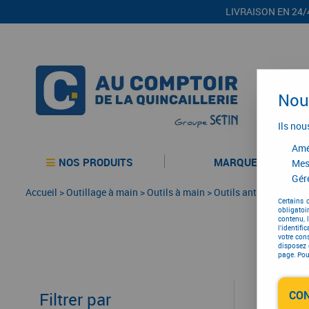
LIVRAISON EN 24/
Nous
Ils nou
Amél
NOS PRODUITS
MARQUES
Mes
Gére
Accueil
>
Outillage à main
>
Outils à main
>
Outils anti-déflagrant
Certains 
obligatoi
contenu, 
l'identifi
votre con
disposez 
page. Pour
CO
Filtrer par