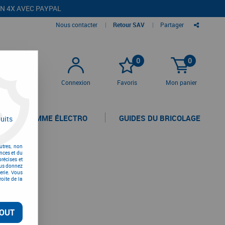
EN 4X AVEC PAYPAL
Nous contacter
|
Retour SAV
|
Partager
0
0
Connexion
Favoris
Mon panier
LA GAMME ÉLECTRO
GUIDES DU BRICOLAGE
uits
utres, non
nces et du
récises et
vous donnez
erie. Vous
oite de la
OUT