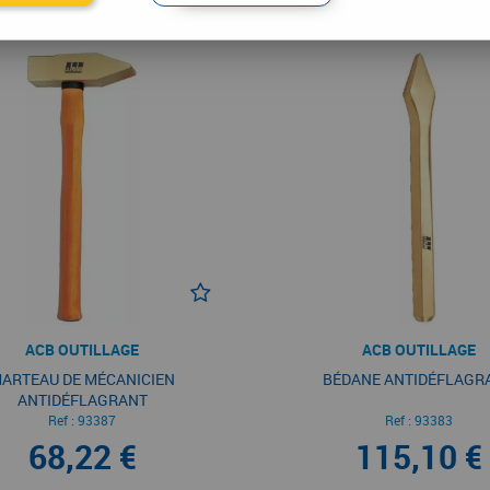
ACB OUTILLAGE
ACB OUTILLAGE
ARTEAU DE MÉCANICIEN
BÉDANE ANTIDÉFLAGR
ANTIDÉFLAGRANT
Ref :
93387
Ref :
93383
68,22 €
115,10 €