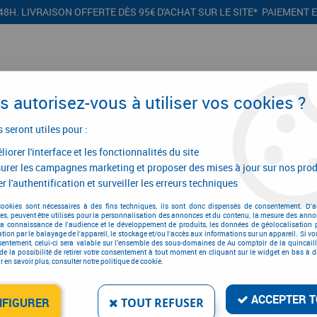
48H. LIVRAISON OFFERTE DÈS 95€ D'ACHAT SUR LE SITE* PAIEMENT 
 autorisez-vous à utiliser vos cookies ?
s seront utiles pour :
iorer l'interface et les fonctionnalités du site
CONFIGURATEURS
PROMOTIONS
urer les campagnes marketing et proposer des mises à jour sur nos prod
r l'authentification et surveiller les erreurs techniques
s
>
Martellerie
cookies sont nécessaires à des fins techniques, ils sont donc dispensés de consentement. D'a
res, peuvent être utilisés pour la personnalisation des annonces et du contenu, la mesure des anno
Martellerie
la connaissance de l'audience et le développement de produits, les données de géolocalisation p
cation par le balayage de l'appareil, le stockage et/ou l'accès aux informations sur un appareil. Si 
sentement, celui-ci sera valable sur l’ensemble des sous-domaines de Au comptoir de la quincaill
de la possibilité de retirer votre consentement à tout moment en cliquant sur le widget en bas à dr
 en savoir plus, consulter notre politique de cookie.
ACCEPTER T
NFIGURER
TOUT REFUSER
6 articles sur
6