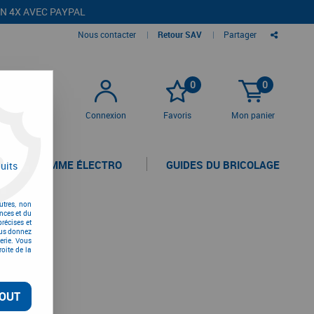
EN 4X AVEC PAYPAL
Nous contacter
|
Retour SAV
|
Partager
0
0
Connexion
Favoris
Mon panier
LA GAMME ÉLECTRO
GUIDES DU BRICOLAGE
uits
utres, non
nces et du
récises et
vous donnez
erie. Vous
oite de la
OUT