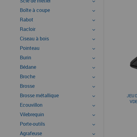
Scie de métier
Boîte à coupe
Rabot
Racloir
Ciseau à bois
Pointeau
Burin
Bédane
Broche
Brosse
Brosse métallique
JEU 
VDE
Ecouvillon
Vilebrequin
Porte-outils
Agrafeuse