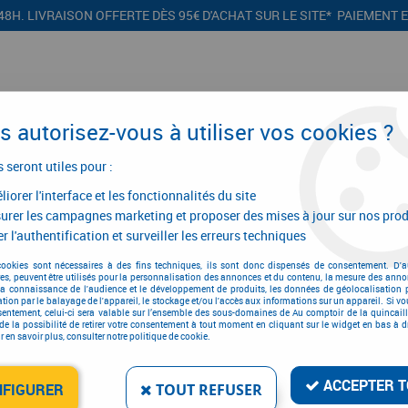
48H. LIVRAISON OFFERTE DÈS 95€ D'ACHAT SUR LE SITE* PAIEMENT 
 autorisez-vous à utiliser vos cookies ?
s seront utiles pour :
iorer l'interface et les fonctionnalités du site
CONFIGURATEURS
PROMOTIONS
urer les campagnes marketing et proposer des mises à jour sur nos prod
r l'authentification et surveiller les erreurs techniques
Ensemble de pinces
cookies sont nécessaires à des fins techniques, ils sont donc dispensés de consentement. D'a
res, peuvent être utilisés pour la personnalisation des annonces et du contenu, la mesure des anno
Ensemble de pinces
la connaissance de l'audience et le développement de produits, les données de géolocalisation p
cation par le balayage de l'appareil, le stockage et/ou l'accès aux informations sur un appareil. Si 
sentement, celui-ci sera valable sur l’ensemble des sous-domaines de Au comptoir de la quincaill
de la possibilité de retirer votre consentement à tout moment en cliquant sur le widget en bas à dr
 en savoir plus, consulter notre politique de cookie.
ACCEPTER T
NFIGURER
TOUT REFUSER
4 articles sur
4