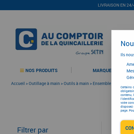
LIVRAISON EN 24/
Nous
Ils nou
Amél
NOS PRODUITS
MARQUES
Mes
Gére
Accueil
>
Outillage à main
>
Outils à main
>
Ensemble de pinces
>
Certains 
obligatoi
contenu, 
l'identifi
votre con
disposez 
page. Pour
CO
Filtrer par