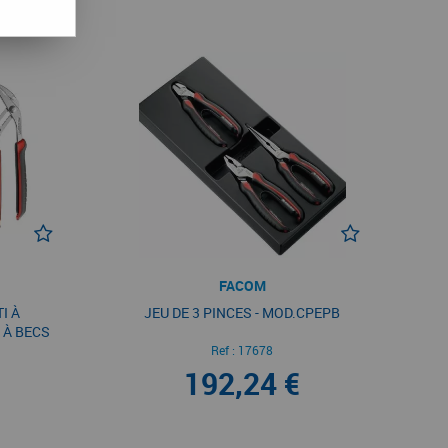
FACOM
I À
JEU DE 3 PINCES - MOD.CPEPB
 À BECS
LLE -
Ref :
17678
192,24 €