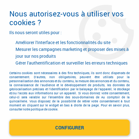
Livraison en 24/48H. Livraison offerte dès
95€ d'achat sur le site* Paiement en 4x
Nous autorisez-vous à utiliser vos
avec Paypal
cookies ?
0
Ils nous seront utiles pour :
Améliorer l'interface et les fonctionnalités du site
Mesurer les campagnes marketing et proposer des mises à
jour sur nos produits
Accueil
>
Quincaillerie d'agencement et d'ameublement
>
Tiroir
>
Coulisse à bille et bois
>
Coulisse de table à rallonge
Gérer l'authentification et surveiller les erreurs techniques
Coulisse de table à rallonge
Certains cookies sont nécessaires à des fins techniques, ils sont donc dispensés de
consentement. D'autres, non obligatoires, peuvent être utilisés pour la
personnalisation des annonces et du contenu, la mesure des annonces et du contenu,
la connaissance de l'audience et le développement de produits, les données de
géolocalisation précises et l'identification par le balayage de l'appareil, le stockage
et/ou l'accès aux informations sur un appareil. Si vous donnez votre consentement,
celui-ci sera valable sur l’ensemble des sous-domaines de Au comptoir de la
quincaillerie. Vous disposez de la possibilité de retirer votre consentement à tout
moment en cliquant sur le widget en bas à droite de la page. Pour en savoir plus,
TRIER & FILTRER
consulter notre politique de cookie.
CONFIGURER
11 articles sur
11