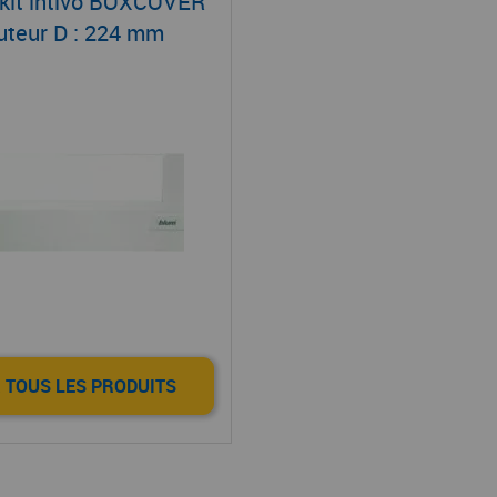
 kit intivo BOXCOVER
uteur D : 224 mm
 TOUS LES PRODUITS