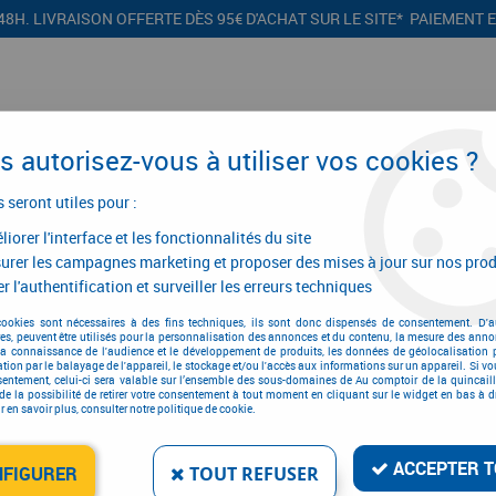
48H. LIVRAISON OFFERTE DÈS 95€ D'ACHAT SUR LE SITE* PAIEMENT 
 autorisez-vous à utiliser vos cookies ?
s seront utiles pour :
iorer l'interface et les fonctionnalités du site
CONFIGURATEURS
PROMOTIONS
urer les campagnes marketing et proposer des mises à jour sur nos prod
r l'authentification et surveiller les erreurs techniques
it tiroir double paroi Blum - intivo - BLUMOTION
cookies sont nécessaires à des fins techniques, ils sont donc dispensés de consentement. D'a
res, peuvent être utilisés pour la personnalisation des annonces et du contenu, la mesure des anno
oir double paroi Blum - intivo - B
la connaissance de l'audience et le développement de produits, les données de géolocalisation p
cation par le balayage de l'appareil, le stockage et/ou l'accès aux informations sur un appareil. Si 
sentement, celui-ci sera valable sur l’ensemble des sous-domaines de Au comptoir de la quincaill
de la possibilité de retirer votre consentement à tout moment en cliquant sur le widget en bas à dr
 en savoir plus, consulter notre politique de cookie.
ACCEPTER T
NFIGURER
TOUT REFUSER
kit intivo hauteur N :
Blum - kit intivo hau