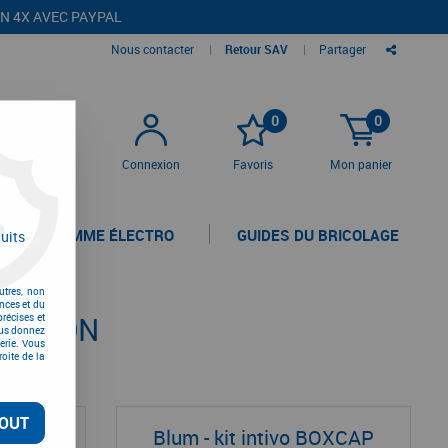
EN 4X AVEC PAYPAL
Nous contacter
|
Retour SAV
|
Partager
0
0
Connexion
Favoris
Mon panier
LA GAMME ÉLECTRO
GUIDES DU BRICOLAGE
uits
utres, non
nces et du
LUMOTION
récises et
vous donnez
erie. Vous
oite de la
OUT
teur M :
Blum - kit intivo BOXCAP