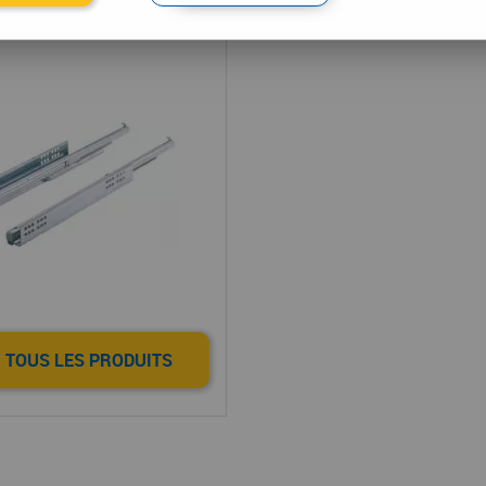
se système Innotech
 TOUS LES PRODUITS