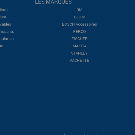
LES MARQUES
fixes
3M
Blum
BLUM
evables
BOSCH Accessoires
lissants
FERCO
ntilation
FISCHER
re
MAKITA
STANLEY
VACHETTE