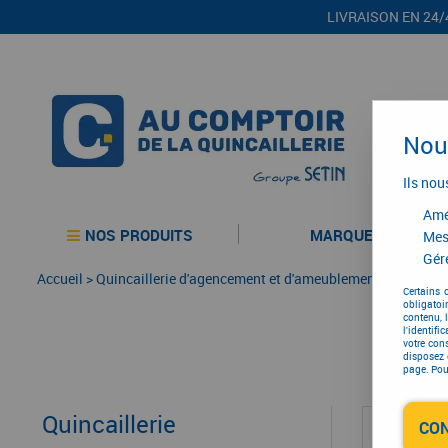
LIVRAISON EN 24/
Nous
Ils nou
Amél
NOS PRODUITS
MARQUES
Mes
Gére
Accueil
>
Quincaillerie d'agencement et d'ameublement
>
Tiroir
>
C
Certains 
obligatoi
contenu, 
l'identifi
votre con
disposez 
page. Pour
Quincaillerie
CO