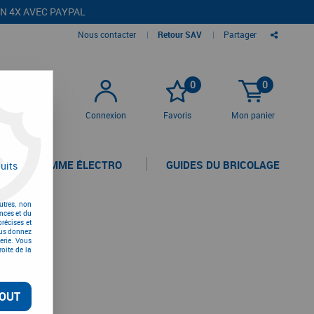
EN 4X AVEC PAYPAL
Nous contacter
|
Retour SAV
|
Partager
0
0
Connexion
Favoris
Mon panier
LA GAMME ÉLECTRO
GUIDES DU BRICOLAGE
uits
utres, non
nces et du
récises et
vous donnez
erie. Vous
oite de la
OUT