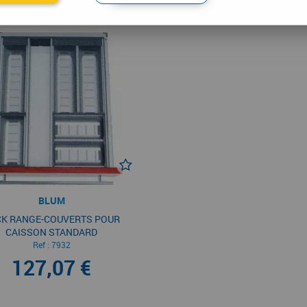
BLUM
CK RANGE-COUVERTS POUR
CAISSON STANDARD
Ref :
7932
127,07 €