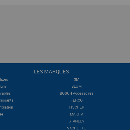
LES MARQUES
fixes
3M
Blum
BLUM
evables
BOSCH Accessoires
lissants
FERCO
ntilation
FISCHER
re
MAKITA
STANLEY
VACHETTE