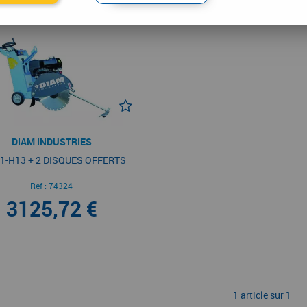
DIAM INDUSTRIES
1-H13 + 2 DISQUES OFFERTS
Ref :
74324
3125,72 €
1 article sur
1