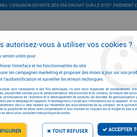
48H. LIVRAISON OFFERTE DÈS 95€ D'ACHAT SUR LE SITE* PAIEMENT 
 autorisez-vous à utiliser vos cookies ?
s seront utiles pour :
iorer l'interface et les fonctionnalités du site
CONFIGURATEURS
PROMOTIONS
urer les campagnes marketing et proposer des mises à jour sur nos prod
r l'authentification et surveiller les erreurs techniques
e et électroportatif
>
Scie à sol thermique
>
Scie à sol thermique
cookies sont nécessaires à des fins techniques, ils sont donc dispensés de consentement. D'a
res, peuvent être utilisés pour la personnalisation des annonces et du contenu, la mesure des anno
Scie à sol thermique
la connaissance de l'audience et le développement de produits, les données de géolocalisation p
cation par le balayage de l'appareil, le stockage et/ou l'accès aux informations sur un appareil. Si 
sentement, celui-ci sera valable sur l’ensemble des sous-domaines de Au comptoir de la quincaill
de la possibilité de retirer votre consentement à tout moment en cliquant sur le widget en bas à dr
 en savoir plus, consulter notre politique de cookie.
ACCEPTER T
NFIGURER
TOUT REFUSER
1 article sur
1