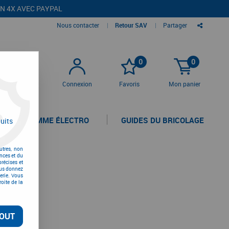
EN 4X AVEC PAYPAL
Nous contacter
|
Retour SAV
|
Partager
0
0
Connexion
Favoris
Mon panier
LA GAMME ÉLECTRO
GUIDES DU BRICOLAGE
uits
utres, non
nces et du
récises et
vous donnez
erie. Vous
oite de la
OUT