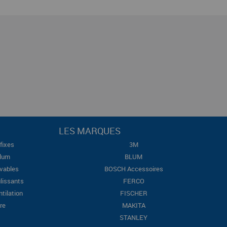
LES MARQUES
fixes
3M
Blum
BLUM
evables
BOSCH Accessoires
lissants
FERCO
ntilation
FISCHER
re
MAKITA
STANLEY