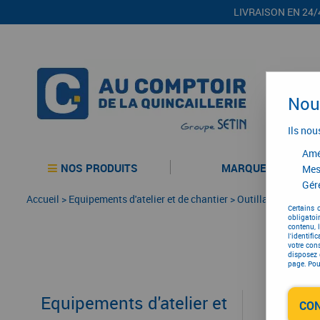
LIVRAISON EN 24/
Nous
Ils nou
Amél
NOS PRODUITS
MARQUES
Mes
Gére
Accueil
>
Equipements d'atelier et de chantier
>
Outillage électriqu
Certains 
obligatoi
contenu, 
l'identifi
votre con
disposez 
page. Pour
Equipements d'atelier et
CO