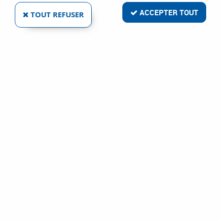
ACCEPTER TOUT
TOUT REFUSER
DIAM INDUSTRIES
KIT ENTRETOISES POUR RAINUREUSE EMF
150/180
Ref :
85663
31,85 €
VOIR LE PRODUIT