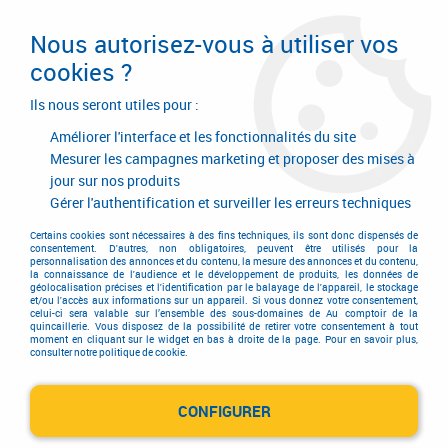
Livraison en 24/48H. Livraison offerte dès
95€ d'achat sur le site* Paiement en 4x
Nous autorisez-vous à utiliser vos
avec Paypal
cookies ?
0
Ils nous seront utiles pour :
Améliorer l'interface et les fonctionnalités du site
Mesurer les campagnes marketing et proposer des mises à
jour sur nos produits
Accueil
>
Equipements d'atelier et de chantier
>
Outillage électrique et électroportatif
>
Rainureuse
Gérer l'authentification et surveiller les erreurs techniques
Rainureuse
Certains cookies sont nécessaires à des fins techniques, ils sont donc dispensés de
consentement. D'autres, non obligatoires, peuvent être utilisés pour la
personnalisation des annonces et du contenu, la mesure des annonces et du contenu,
la connaissance de l'audience et le développement de produits, les données de
géolocalisation précises et l'identification par le balayage de l'appareil, le stockage
et/ou l'accès aux informations sur un appareil. Si vous donnez votre consentement,
celui-ci sera valable sur l’ensemble des sous-domaines de Au comptoir de la
quincaillerie. Vous disposez de la possibilité de retirer votre consentement à tout
moment en cliquant sur le widget en bas à droite de la page. Pour en savoir plus,
TRIER & FILTRER
consulter notre politique de cookie.
CONFIGURER
10 articles sur
10