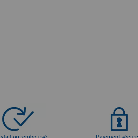
isfait ou remboursé
Paiement sécuri