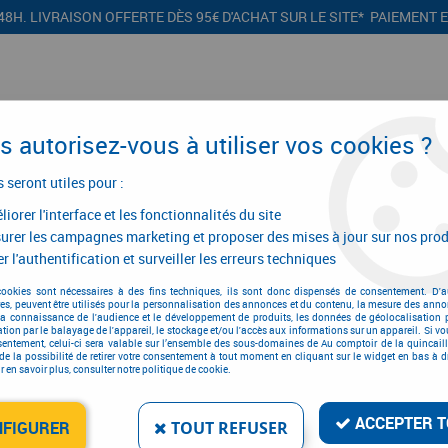
48H. LIVRAISON OFFERTE DÈS 95€ D'ACHAT SUR LE SITE* PAIEMENT 
 autorisez-vous à utiliser vos cookies ?
s seront utiles pour :
iorer l'interface et les fonctionnalités du site
CONFIGURATEURS
PROMOTIONS
urer les campagnes marketing et proposer des mises à jour sur nos prod
r l'authentification et surveiller les erreurs techniques
e et électroportatif
>
Scie universelle sans fil
cookies sont nécessaires à des fins techniques, ils sont donc dispensés de consentement. D'a
res, peuvent être utilisés pour la personnalisation des annonces et du contenu, la mesure des anno
Scie universelle sans fil
la connaissance de l'audience et le développement de produits, les données de géolocalisation p
cation par le balayage de l'appareil, le stockage et/ou l'accès aux informations sur un appareil. Si 
sentement, celui-ci sera valable sur l’ensemble des sous-domaines de Au comptoir de la quincaill
de la possibilité de retirer votre consentement à tout moment en cliquant sur le widget en bas à dr
 en savoir plus, consulter notre politique de cookie.
ACCEPTER T
NFIGURER
TOUT REFUSER
1 article sur
1