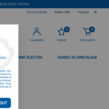
EN 4X AVEC PAYPAL
Nous contacter
|
Retour SAV
|
Partager
0
0
Connexion
Favoris
Mon panier
LA GAMME ÉLECTRO
GUIDES DU BRICOLAGE
uits
utres, non
nces et du
récises et
vous donnez
erie. Vous
oite de la
OUT