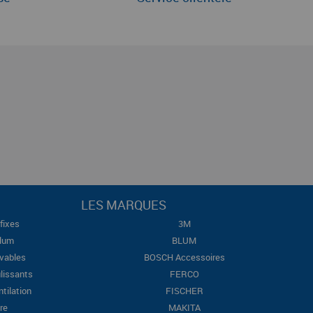
LES MARQUES
fixes
3M
Blum
BLUM
evables
BOSCH Accessoires
lissants
FERCO
ntilation
FISCHER
re
MAKITA