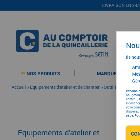
LIVRAISON EN 24/
Nous
Ils nou
Amél
NOS PRODUITS
MARQUES
Mes
Gére
Accueil
>
Equipements d'atelier et de chantier
>
Outillage électriqu
Certains 
obligatoi
contenu, 
l'identifi
votre con
disposez 
page. Pour
Equipements d'atelier et
CO