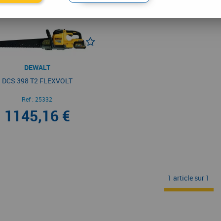
DEWALT
DCS 398 T2 FLEXVOLT
Ref :
25332
1145,16 €
1 article sur
1