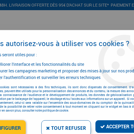
48H. LIVRAISON OFFERTE DÈS 95€ D'ACHAT SUR LE SITE* PAIEMENT 
 autorisez-vous à utiliser vos cookies ?
s seront utiles pour :
iorer l'interface et les fonctionnalités du site
CONFIGURATEURS
PROMOTIONS
urer les campagnes marketing et proposer des mises à jour sur nos prod
r l'authentification et surveiller les erreurs techniques
e et électroportatif
>
Affleureuse sans fil
cookies sont nécessaires à des fins techniques, ils sont donc dispensés de consentement. D'a
res, peuvent être utilisés pour la personnalisation des annonces et du contenu, la mesure des anno
Affleureuse sans fil
la connaissance de l'audience et le développement de produits, les données de géolocalisation p
cation par le balayage de l'appareil, le stockage et/ou l'accès aux informations sur un appareil. Si 
sentement, celui-ci sera valable sur l’ensemble des sous-domaines de Au comptoir de la quincaill
de la possibilité de retirer votre consentement à tout moment en cliquant sur le widget en bas à dr
 en savoir plus, consulter notre politique de cookie.
6 articles sur
6
ACCEPTER T
NFIGURER
TOUT REFUSER