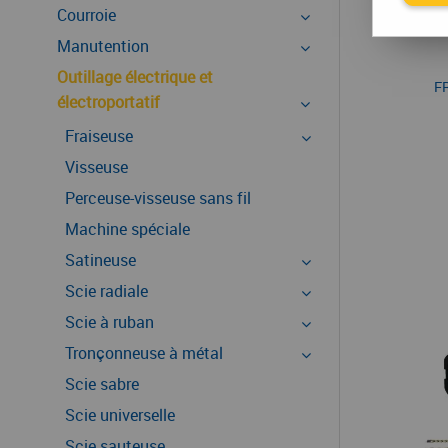
Courroie
Manutention
Outillage électrique et
F
électroportatif
Fraiseuse
Visseuse
Perceuse-visseuse sans fil
Machine spéciale
Satineuse
Scie radiale
Scie à ruban
Tronçonneuse à métal
Scie sabre
Scie universelle
Scie sauteuse