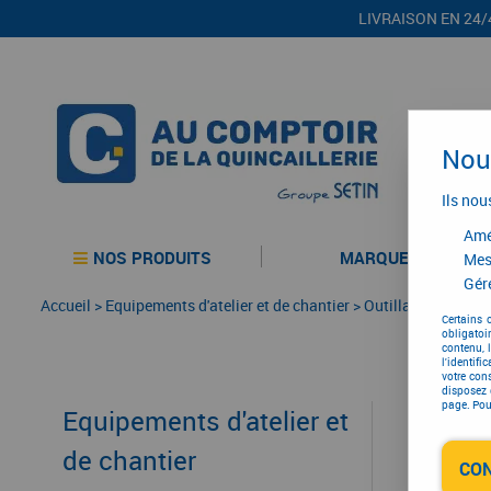
LIVRAISON EN 24/
Nous
Ils nou
Amél
NOS PRODUITS
MARQUES
Mes
Gére
Accueil
>
Equipements d'atelier et de chantier
>
Outillage électriqu
Certains 
obligatoi
contenu, 
l'identifi
votre con
disposez 
page. Pour
Equipements d'atelier et
de chantier
CO