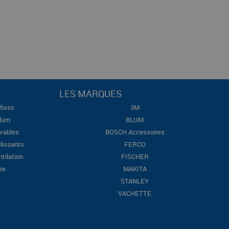
LES MARQUES
fixes
3M
Blum
BLUM
evables
BOSCH Accessoires
lissants
FERCO
ntilation
FISCHER
re
MAKITA
STANLEY
VACHETTE