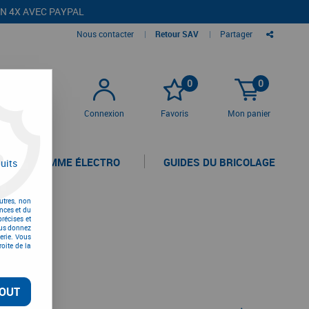
EN 4X AVEC PAYPAL
Nous contacter
|
Retour SAV
|
Partager
0
0
Connexion
Favoris
Mon panier
LA GAMME ÉLECTRO
GUIDES DU BRICOLAGE
uits
utres, non
nces et du
récises et
vous donnez
erie. Vous
oite de la
OUT