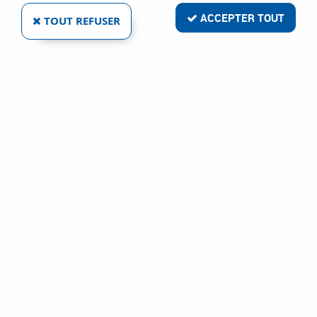
ACCEPTER TOUT
TOUT REFUSER
COLLOMIX
XQ 1 HF
Ref :
80900
372,95 €
VOIR LE PRODUIT