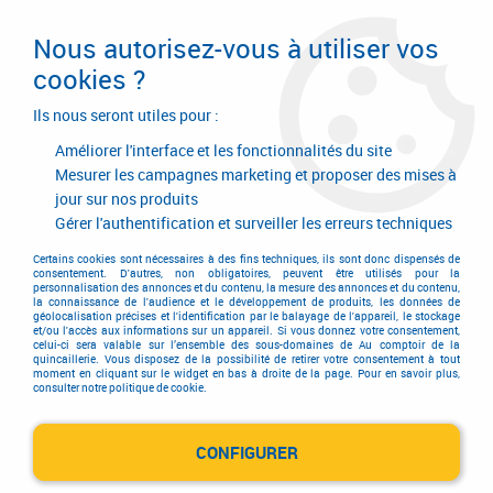
Livraison en 24/48H. Livraison offerte dès
95€ d'achat sur le site* Paiement en 4x
Nous autorisez-vous à utiliser vos
avec Paypal
cookies ?
0
Ils nous seront utiles pour :
Améliorer l'interface et les fonctionnalités du site
Mesurer les campagnes marketing et proposer des mises à
jour sur nos produits
Accueil
>
Equipements d'atelier et de chantier
>
Outillage électrique et électroportatif
>
Outillage BTP
>
Gérer l'authentification et surveiller les erreurs techniques
Mélangeur Collomix
Certains cookies sont nécessaires à des fins techniques, ils sont donc dispensés de
Mélangeur Collomix
consentement. D'autres, non obligatoires, peuvent être utilisés pour la
personnalisation des annonces et du contenu, la mesure des annonces et du contenu,
la connaissance de l'audience et le développement de produits, les données de
géolocalisation précises et l'identification par le balayage de l'appareil, le stockage
et/ou l'accès aux informations sur un appareil. Si vous donnez votre consentement,
celui-ci sera valable sur l’ensemble des sous-domaines de Au comptoir de la
quincaillerie. Vous disposez de la possibilité de retirer votre consentement à tout
moment en cliquant sur le widget en bas à droite de la page. Pour en savoir plus,
consulter notre politique de cookie.
TRIER & FILTRER
CONFIGURER
5 articles sur
5