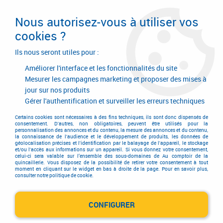
Livraison en 24/48H. Livraison offerte dès
95€ d'achat sur le site* Paiement en 4x
Nous autorisez-vous à utiliser vos
avec Paypal
cookies ?
0
Ils nous seront utiles pour :
Améliorer l'interface et les fonctionnalités du site
Mesurer les campagnes marketing et proposer des mises à
jour sur nos produits
Accueil
>
Quincaillerie générale de bâtiment
>
Accessoires pour volets, portails et portes de garage
>
Gérer l'authentification et surveiller les erreurs techniques
Ferrure de volets en aluminium
>
Visserie boulonnerie aluminium
Certains cookies sont nécessaires à des fins techniques, ils sont donc dispensés de
Visserie boulonnerie
consentement. D'autres, non obligatoires, peuvent être utilisés pour la
personnalisation des annonces et du contenu, la mesure des annonces et du contenu,
la connaissance de l'audience et le développement de produits, les données de
géolocalisation précises et l'identification par le balayage de l'appareil, le stockage
aluminium
et/ou l'accès aux informations sur un appareil. Si vous donnez votre consentement,
celui-ci sera valable sur l’ensemble des sous-domaines de Au comptoir de la
quincaillerie. Vous disposez de la possibilité de retirer votre consentement à tout
moment en cliquant sur le widget en bas à droite de la page. Pour en savoir plus,
consulter notre politique de cookie.
TRIER & FILTRER
CONFIGURER