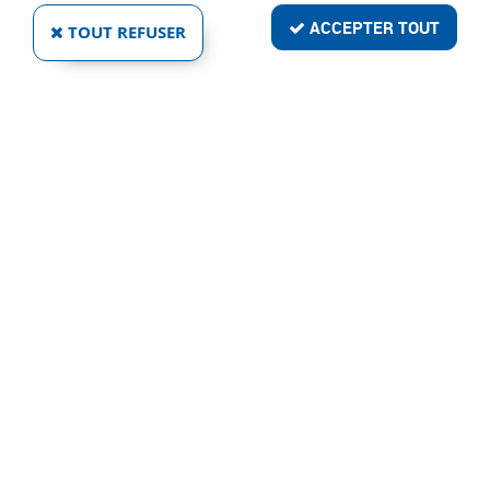
ACCEPTER TOUT
TOUT REFUSER
3 articles sur
3
CLAUDE POULAIN
VISSERIE BOULONNERIE ALUMINIUM VIS TÊTE
CYLINDRIQUE LARGE - EMPREINTE POZIDRIV
Ref :
1169
32,86 €
VOIR LE PRODUIT