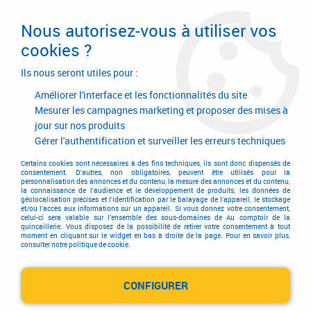
Livraison en 24/48H. Livraison offerte dès
95€ d'achat sur le site* Paiement en 4x
Nous autorisez-vous à utiliser vos
avec Paypal
cookies ?
0
Ils nous seront utiles pour :
Améliorer l'interface et les fonctionnalités du site
Mesurer les campagnes marketing et proposer des mises à
jour sur nos produits
Accueil
>
Quincaillerie générale de bâtiment
>
Accessoires pour volets, portails et portes de garage
>
Gérer l'authentification et surveiller les erreurs techniques
Accessoire pour automatisme
Certains cookies sont nécessaires à des fins techniques, ils sont donc dispensés de
Accessoire pour automatisme
consentement. D'autres, non obligatoires, peuvent être utilisés pour la
personnalisation des annonces et du contenu, la mesure des annonces et du contenu,
la connaissance de l'audience et le développement de produits, les données de
géolocalisation précises et l'identification par le balayage de l'appareil, le stockage
et/ou l'accès aux informations sur un appareil. Si vous donnez votre consentement,
celui-ci sera valable sur l’ensemble des sous-domaines de Au comptoir de la
quincaillerie. Vous disposez de la possibilité de retirer votre consentement à tout
moment en cliquant sur le widget en bas à droite de la page. Pour en savoir plus,
consulter notre politique de cookie.
Accessoires Nice
CONFIGURER