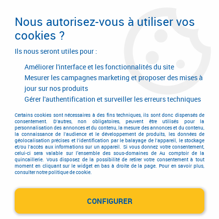
Livraison en 24/48H. Livraison offerte dès
95€ d'achat sur le site* Paiement en 4x
Nous autorisez-vous à utiliser vos
avec Paypal
cookies ?
0
Ils nous seront utiles pour :
Améliorer l'interface et les fonctionnalités du site
Mesurer les campagnes marketing et proposer des mises à
jour sur nos produits
Accueil
>
Quincaillerie générale de bâtiment
>
Accessoires pour volets, portails et portes de garage
>
Gérer l'authentification et surveiller les erreurs techniques
Ferrure de portes et de portails
Certains cookies sont nécessaires à des fins techniques, ils sont donc dispensés de
Ferrure de portes et de portails
consentement. D'autres, non obligatoires, peuvent être utilisés pour la
personnalisation des annonces et du contenu, la mesure des annonces et du contenu,
la connaissance de l'audience et le développement de produits, les données de
géolocalisation précises et l'identification par le balayage de l'appareil, le stockage
et/ou l'accès aux informations sur un appareil. Si vous donnez votre consentement,
celui-ci sera valable sur l’ensemble des sous-domaines de Au comptoir de la
quincaillerie. Vous disposez de la possibilité de retirer votre consentement à tout
moment en cliquant sur le widget en bas à droite de la page. Pour en savoir plus,
consulter notre politique de cookie.
Crochet de barrière
CONFIGURER