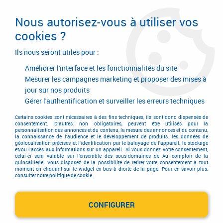
Livraison en 24/48H. Livraison offerte dès
95€ d'achat sur le site* Paiement en 4x
Nous autorisez-vous à utiliser vos
avec Paypal
cookies ?
0
Ils nous seront utiles pour :
Améliorer l'interface et les fonctionnalités du site
Mesurer les campagnes marketing et proposer des mises à
jour sur nos produits
Accueil
>
Quincaillerie générale de bâtiment
>
Accessoires pour volets, portails et portes de garage
>
Gérer l'authentification et surveiller les erreurs techniques
Grille de protection pour hublot
Certains cookies sont nécessaires à des fins techniques, ils sont donc dispensés de
Grille de protection pour hublot
consentement. D'autres, non obligatoires, peuvent être utilisés pour la
personnalisation des annonces et du contenu, la mesure des annonces et du contenu,
la connaissance de l'audience et le développement de produits, les données de
géolocalisation précises et l'identification par le balayage de l'appareil, le stockage
et/ou l'accès aux informations sur un appareil. Si vous donnez votre consentement,
celui-ci sera valable sur l’ensemble des sous-domaines de Au comptoir de la
quincaillerie. Vous disposez de la possibilité de retirer votre consentement à tout
moment en cliquant sur le widget en bas à droite de la page. Pour en savoir plus,
consulter notre politique de cookie.
Grille de protection pour hublot
CONFIGURER