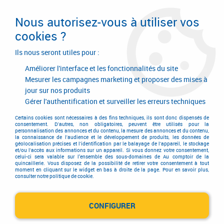
Livraison en 24/48H. Livraison offerte dès
95€ d'achat sur le site* Paiement en 4x
Nous autorisez-vous à utiliser vos
avec Paypal
cookies ?
0
Ils nous seront utiles pour :
Améliorer l'interface et les fonctionnalités du site
Mesurer les campagnes marketing et proposer des mises à
jour sur nos produits
Accueil
>
Quincaillerie générale de bâtiment
>
Accessoires pour volets, portails et portes de garage
>
Gérer l'authentification et surveiller les erreurs techniques
Grille de protection pour hublot
>
Grille de protection pour hublot
Certains cookies sont nécessaires à des fins techniques, ils sont donc dispensés de
Grille de protection pour hublot
consentement. D'autres, non obligatoires, peuvent être utilisés pour la
personnalisation des annonces et du contenu, la mesure des annonces et du contenu,
la connaissance de l'audience et le développement de produits, les données de
géolocalisation précises et l'identification par le balayage de l'appareil, le stockage
et/ou l'accès aux informations sur un appareil. Si vous donnez votre consentement,
celui-ci sera valable sur l’ensemble des sous-domaines de Au comptoir de la
quincaillerie. Vous disposez de la possibilité de retirer votre consentement à tout
moment en cliquant sur le widget en bas à droite de la page. Pour en savoir plus,
consulter notre politique de cookie.
TRIER & FILTRER
CONFIGURER
1 article sur
1