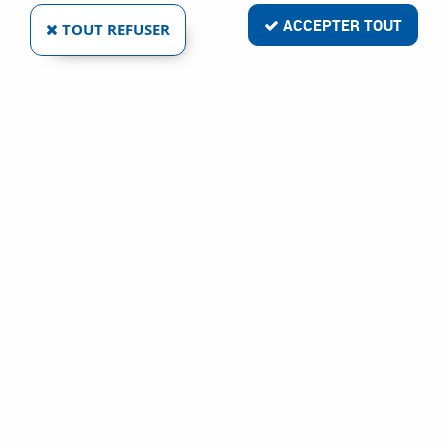
ACCEPTER TOUT
TOUT REFUSER
TORBEL INDUSTRIE
GRILLE DE PROTECTION POUR HUBLOT
Ref :
1304
125,76 €
VOIR LE PRODUIT