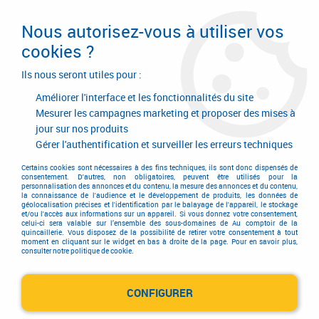
Livraison en 24/48H. Livraison offerte dès
95€ d'achat sur le site* Paiement en 4x
Nous autorisez-vous à utiliser vos
avec Paypal
cookies ?
0
Ils nous seront utiles pour :
Améliorer l'interface et les fonctionnalités du site
Mesurer les campagnes marketing et proposer des mises à
jour sur nos produits
Accueil
>
Quincaillerie générale de bâtiment
>
Accessoires pour volets, portails et portes de garage
>
Gérer l'authentification et surveiller les erreurs techniques
Automatisme de portes de garages
Certains cookies sont nécessaires à des fins techniques, ils sont donc dispensés de
Automatisme de portes de
consentement. D'autres, non obligatoires, peuvent être utilisés pour la
personnalisation des annonces et du contenu, la mesure des annonces et du contenu,
la connaissance de l'audience et le développement de produits, les données de
géolocalisation précises et l'identification par le balayage de l'appareil, le stockage
garages
et/ou l'accès aux informations sur un appareil. Si vous donnez votre consentement,
celui-ci sera valable sur l’ensemble des sous-domaines de Au comptoir de la
quincaillerie. Vous disposez de la possibilité de retirer votre consentement à tout
moment en cliquant sur le widget en bas à droite de la page. Pour en savoir plus,
consulter notre politique de cookie.
CONFIGURER
Spinbuskit