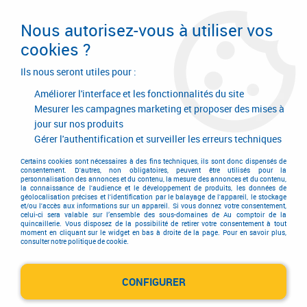
Livraison en 24/48H. Livraison offerte dès
95€ d'achat sur le site* Paiement en 4x
Nous autorisez-vous à utiliser vos
avec Paypal
cookies ?
0
Ils nous seront utiles pour :
Améliorer l'interface et les fonctionnalités du site
Mesurer les campagnes marketing et proposer des mises à
jour sur nos produits
Accueil
>
Quincaillerie d'agencement et d'ameublement
>
Tiroir
>
Coulisse invisible pour tiroir bois
>
Coulisse Hettich Quadro
Gérer l'authentification et surveiller les erreurs techniques
Coulisse Hettich Quadro
Certains cookies sont nécessaires à des fins techniques, ils sont donc dispensés de
consentement. D'autres, non obligatoires, peuvent être utilisés pour la
personnalisation des annonces et du contenu, la mesure des annonces et du contenu,
la connaissance de l'audience et le développement de produits, les données de
géolocalisation précises et l'identification par le balayage de l'appareil, le stockage
et/ou l'accès aux informations sur un appareil. Si vous donnez votre consentement,
celui-ci sera valable sur l’ensemble des sous-domaines de Au comptoir de la
quincaillerie. Vous disposez de la possibilité de retirer votre consentement à tout
moment en cliquant sur le widget en bas à droite de la page. Pour en savoir plus,
TRIER & FILTRER
consulter notre politique de cookie.
CONFIGURER
Aucune correspondance trouvée