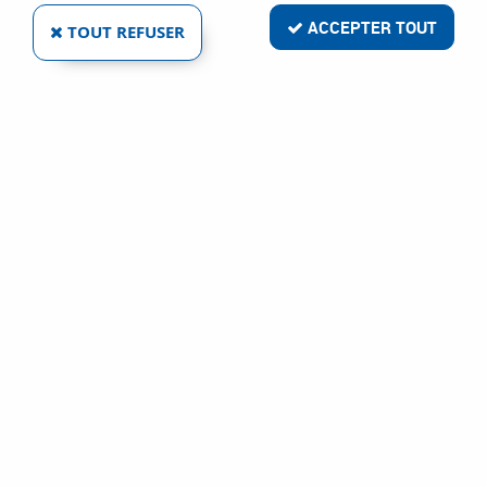
ACCEPTER TOUT
TOUT REFUSER
1 article sur
1
KOBLENZ
CHARNIÈRE ET PROFIL CADRE ALUMINIUM SÉRIE
KLICK 980 - KOBLENZ
Ref :
1527