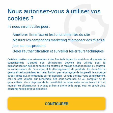
Livraison en 24/48H. Livraison offerte dès
95€ d'achat sur le site* Paiement en 4x
Nous autorisez-vous à utiliser vos
avec Paypal
cookies ?
0
Ils nous seront utiles pour :
Améliorer l'interface et les fonctionnalités du site
Mesurer les campagnes marketing et proposer des mises à
jour sur nos produits
Accueil
>
Quincaillerie d'agencement et d'ameublement
>
Quincaillerie d'ameublement
>
Rotation
>
Gérer l'authentification et surveiller les erreurs techniques
Charnière et profil cadre aluminium
Certains cookies sont nécessaires à des fins techniques, ils sont donc dispensés de
Charnière et profil cadre
consentement. D'autres, non obligatoires, peuvent être utilisés pour la
personnalisation des annonces et du contenu, la mesure des annonces et du contenu,
la connaissance de l'audience et le développement de produits, les données de
géolocalisation précises et l'identification par le balayage de l'appareil, le stockage
aluminium
et/ou l'accès aux informations sur un appareil. Si vous donnez votre consentement,
celui-ci sera valable sur l’ensemble des sous-domaines de Au comptoir de la
quincaillerie. Vous disposez de la possibilité de retirer votre consentement à tout
moment en cliquant sur le widget en bas à droite de la page. Pour en savoir plus,
consulter notre politique de cookie.
TRIER & FILTRER
CONFIGURER