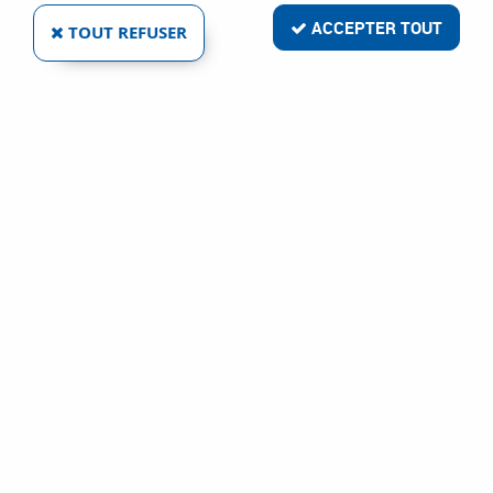
ACCEPTER TOUT
TOUT REFUSER
1 article sur
1
BLUM
ACCESSOIRES CHARNIÈRE / EMBASE
Ref :
1546
0,24 €
VOIR LE PRODUIT