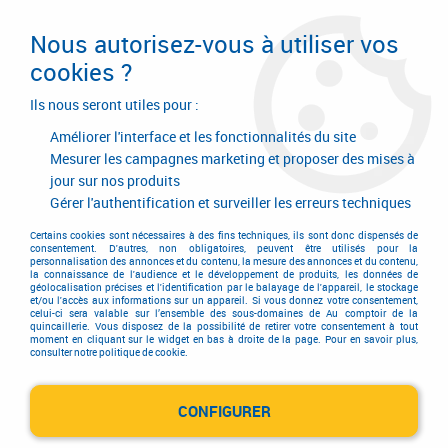
Livraison en 24/48H. Livraison offerte dès
95€ d'achat sur le site* Paiement en 4x
Nous autorisez-vous à utiliser vos
avec Paypal
cookies ?
0
Ils nous seront utiles pour :
Améliorer l'interface et les fonctionnalités du site
Mesurer les campagnes marketing et proposer des mises à
jour sur nos produits
Accueil
>
Quincaillerie d'agencement et d'ameublement
>
Quincaillerie d'ameublement
>
Rotation
>
Gérer l'authentification et surveiller les erreurs techniques
Blum - accessoires charnière/embase
Certains cookies sont nécessaires à des fins techniques, ils sont donc dispensés de
Blum - accessoires
consentement. D'autres, non obligatoires, peuvent être utilisés pour la
personnalisation des annonces et du contenu, la mesure des annonces et du contenu,
la connaissance de l'audience et le développement de produits, les données de
géolocalisation précises et l'identification par le balayage de l'appareil, le stockage
charnière/embase
et/ou l'accès aux informations sur un appareil. Si vous donnez votre consentement,
celui-ci sera valable sur l’ensemble des sous-domaines de Au comptoir de la
quincaillerie. Vous disposez de la possibilité de retirer votre consentement à tout
moment en cliquant sur le widget en bas à droite de la page. Pour en savoir plus,
consulter notre politique de cookie.
TRIER & FILTRER
CONFIGURER