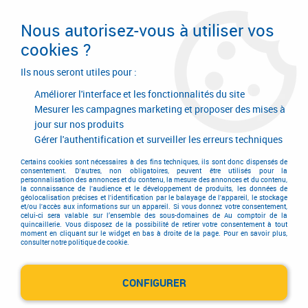
Livraison en 24/48H. Livraison offerte dès
95€ d'achat sur le site* Paiement en 4x
Nous autorisez-vous à utiliser vos
avec Paypal
cookies ?
0
Ils nous seront utiles pour :
Améliorer l'interface et les fonctionnalités du site
Mesurer les campagnes marketing et proposer des mises à
jour sur nos produits
Accueil
>
Quincaillerie d'agencement et d'ameublement
>
Quincaillerie d'ameublement
>
Fermeture
>
Serrure électronique
Gérer l'authentification et surveiller les erreurs techniques
Serrure électronique
Certains cookies sont nécessaires à des fins techniques, ils sont donc dispensés de
consentement. D'autres, non obligatoires, peuvent être utilisés pour la
personnalisation des annonces et du contenu, la mesure des annonces et du contenu,
la connaissance de l'audience et le développement de produits, les données de
géolocalisation précises et l'identification par le balayage de l'appareil, le stockage
et/ou l'accès aux informations sur un appareil. Si vous donnez votre consentement,
celui-ci sera valable sur l’ensemble des sous-domaines de Au comptoir de la
quincaillerie. Vous disposez de la possibilité de retirer votre consentement à tout
moment en cliquant sur le widget en bas à droite de la page. Pour en savoir plus,
TRIER & FILTRER
consulter notre politique de cookie.
CONFIGURER
1 article sur
1