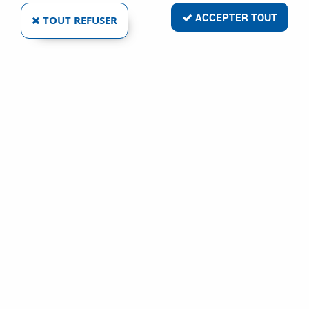
ACCEPTER TOUT
TOUT REFUSER
HETTICH
FERMETURE PAR SERRURE ÉLECTRONIQUE
Ref :
14724
21,97 €
VOIR LE PRODUIT
1 article sur
1