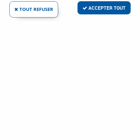
ACCEPTER TOUT
TOUT REFUSER
ADLER
SERRURE DE VITRINE POUR PORTE VERRE - MÉTAL
CHROMÉ
Ref :
19397
24,42 €
VOIR LE PRODUIT
1 article sur
1