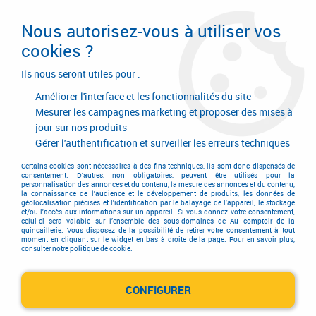
Livraison en 24/48H. Livraison offerte dès
95€ d'achat sur le site* Paiement en 4x
Nous autorisez-vous à utiliser vos
avec Paypal
cookies ?
0
Ils nous seront utiles pour :
Améliorer l'interface et les fonctionnalités du site
Mesurer les campagnes marketing et proposer des mises à
jour sur nos produits
Accueil
>
Quincaillerie d'agencement et d'ameublement
>
Quincaillerie d'ameublement
>
Fermeture
>
Serrure de vitrine
Gérer l'authentification et surveiller les erreurs techniques
Serrure de vitrine
Certains cookies sont nécessaires à des fins techniques, ils sont donc dispensés de
consentement. D'autres, non obligatoires, peuvent être utilisés pour la
personnalisation des annonces et du contenu, la mesure des annonces et du contenu,
la connaissance de l'audience et le développement de produits, les données de
géolocalisation précises et l'identification par le balayage de l'appareil, le stockage
et/ou l'accès aux informations sur un appareil. Si vous donnez votre consentement,
celui-ci sera valable sur l’ensemble des sous-domaines de Au comptoir de la
quincaillerie. Vous disposez de la possibilité de retirer votre consentement à tout
moment en cliquant sur le widget en bas à droite de la page. Pour en savoir plus,
TRIER & FILTRER
consulter notre politique de cookie.
CONFIGURER
1 article sur
1