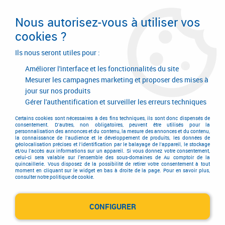
Livraison en 24/48H. Livraison offerte dès
95€ d'achat sur le site* Paiement en 4x
Nous autorisez-vous à utiliser vos
avec Paypal
cookies ?
0
Ils nous seront utiles pour :
Améliorer l'interface et les fonctionnalités du site
Mesurer les campagnes marketing et proposer des mises à
jour sur nos produits
Accueil
>
Quincaillerie d'agencement et d'ameublement
>
Quincaillerie d'ameublement
>
Assemblage
>
Vis de rappel de table
Gérer l'authentification et surveiller les erreurs techniques
Vis de rappel de table
Certains cookies sont nécessaires à des fins techniques, ils sont donc dispensés de
consentement. D'autres, non obligatoires, peuvent être utilisés pour la
personnalisation des annonces et du contenu, la mesure des annonces et du contenu,
la connaissance de l'audience et le développement de produits, les données de
géolocalisation précises et l'identification par le balayage de l'appareil, le stockage
et/ou l'accès aux informations sur un appareil. Si vous donnez votre consentement,
celui-ci sera valable sur l’ensemble des sous-domaines de Au comptoir de la
quincaillerie. Vous disposez de la possibilité de retirer votre consentement à tout
moment en cliquant sur le widget en bas à droite de la page. Pour en savoir plus,
TRIER & FILTRER
consulter notre politique de cookie.
CONFIGURER
1 article sur
1