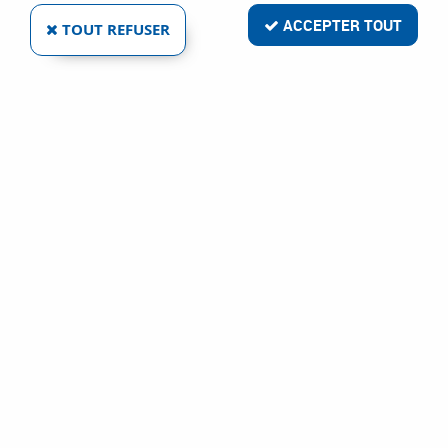
ACCEPTER TOUT
TOUT REFUSER
QDCR
VIS DE RAPPEL DE TABLE ACIER BRUT
Ref :
1413
12,01 €
VOIR LE PRODUIT