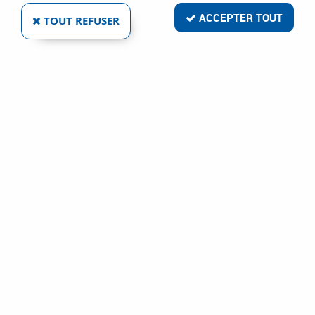
ACCEPTER TOUT
TOUT REFUSER
QDCR
VIS DE RAPPEL ACIER BRUT
Ref :
1407
1,82 €
VOIR LE PRODUIT