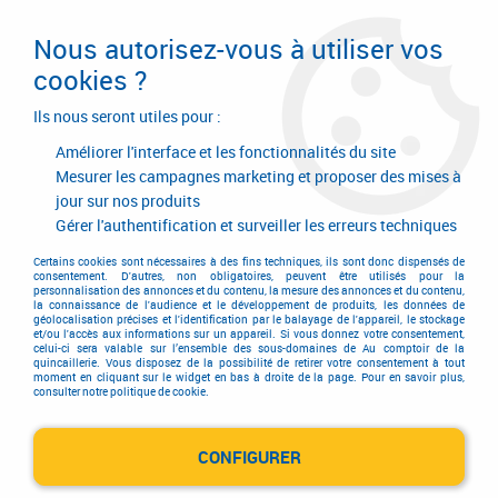
Livraison en 24/48H. Livraison offerte dès
95€ d'achat sur le site* Paiement en 4x
Nous autorisez-vous à utiliser vos
avec Paypal
cookies ?
0
Ils nous seront utiles pour :
Améliorer l'interface et les fonctionnalités du site
Mesurer les campagnes marketing et proposer des mises à
jour sur nos produits
Accueil
>
Quincaillerie d'agencement et d'ameublement
>
Quincaillerie d'ameublement
>
Assemblage
>
Vis de rappel
Gérer l'authentification et surveiller les erreurs techniques
Vis de rappel
Certains cookies sont nécessaires à des fins techniques, ils sont donc dispensés de
consentement. D'autres, non obligatoires, peuvent être utilisés pour la
personnalisation des annonces et du contenu, la mesure des annonces et du contenu,
la connaissance de l'audience et le développement de produits, les données de
géolocalisation précises et l'identification par le balayage de l'appareil, le stockage
et/ou l'accès aux informations sur un appareil. Si vous donnez votre consentement,
celui-ci sera valable sur l’ensemble des sous-domaines de Au comptoir de la
quincaillerie. Vous disposez de la possibilité de retirer votre consentement à tout
moment en cliquant sur le widget en bas à droite de la page. Pour en savoir plus,
TRIER & FILTRER
consulter notre politique de cookie.
CONFIGURER
1 article sur
1