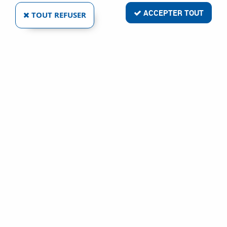
ACCEPTER TOUT
TOUT REFUSER
CADAP
BOUTON CLASSIQUE BOULE
Ref :
6079
2,30 €
VOIR LE PRODUIT