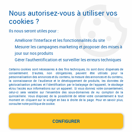
Livraison en 24/48H. Livraison offerte dès
95€ d'achat sur le site* Paiement en 4x
Nous autorisez-vous à utiliser vos
avec Paypal
cookies ?
0
Ils nous seront utiles pour :
Améliorer l'interface et les fonctionnalités du site
Mesurer les campagnes marketing et proposer des mises à
jour sur nos produits
Accueil
>
Quincaillerie d'agencement et d'ameublement
>
Garniture classique
>
Garniture classique
>
Bouton classique
Gérer l'authentification et surveiller les erreurs techniques
Bouton classique
Certains cookies sont nécessaires à des fins techniques, ils sont donc dispensés de
consentement. D'autres, non obligatoires, peuvent être utilisés pour la
personnalisation des annonces et du contenu, la mesure des annonces et du contenu,
la connaissance de l'audience et le développement de produits, les données de
géolocalisation précises et l'identification par le balayage de l'appareil, le stockage
et/ou l'accès aux informations sur un appareil. Si vous donnez votre consentement,
celui-ci sera valable sur l’ensemble des sous-domaines de Au comptoir de la
quincaillerie. Vous disposez de la possibilité de retirer votre consentement à tout
moment en cliquant sur le widget en bas à droite de la page. Pour en savoir plus,
TRIER & FILTRER
consulter notre politique de cookie.
CONFIGURER
18 articles sur
30