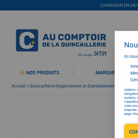
LIVRAISON EN 24/
Nous
Ils nou
Amél
NOS PRODUITS
MARQUES
Mes
Gére
Accueil
>
Quincaillerie d'agencement et d'ameublement
>
Garnitur
Certains 
obligatoi
contenu, 
l'identifi
votre con
disposez 
page. Pour
CO