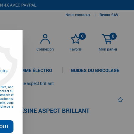
EN 4X AVEC PAYPAL
Nous contacter
|
Retour SAV
0
0
Connexion
Favoris
Mon panier
LA GAMME ÉLECTRO
GUIDES DU BRICOLAGE
uits
boule - résine aspect brillant
utres, non
nces et du
récises et
vous donnez
erie. Vous
oite de la
LE - RÉSINE ASPECT BRILLANT
OUT
C