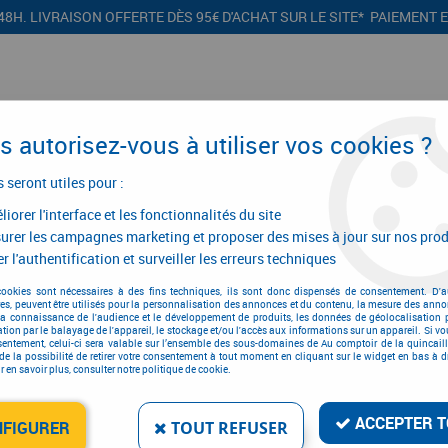
48H. LIVRAISON OFFERTE DÈS 95€ D'ACHAT SUR LE SITE* PAIEMENT 
 autorisez-vous à utiliser vos cookies ?
s seront utiles pour :
iorer l'interface et les fonctionnalités du site
CONFIGURATEURS
PROMOTIONS
urer les campagnes marketing et proposer des mises à jour sur nos prod
r l'authentification et surveiller les erreurs techniques
e classique
>
Garniture classique
>
Bouton classique
>
Bouton classique 
cookies sont nécessaires à des fins techniques, ils sont donc dispensés de consentement. D'a
res, peuvent être utilisés pour la personnalisation des annonces et du contenu, la mesure des anno
la connaissance de l'audience et le développement de produits, les données de géolocalisation p
cation par le balayage de l'appareil, le stockage et/ou l'accès aux informations sur un appareil. Si 
sentement, celui-ci sera valable sur l’ensemble des sous-domaines de Au comptoir de la quincaill
de la possibilité de retirer votre consentement à tout moment en cliquant sur le widget en bas à dr
BOUTON CLASSIQUE BOU
 en savoir plus, consulter notre politique de cookie.
Réf. :
6075
ACCEPTER T
8
,
74
€
TT
NFIGURER
TOUT REFUSER
À partir de