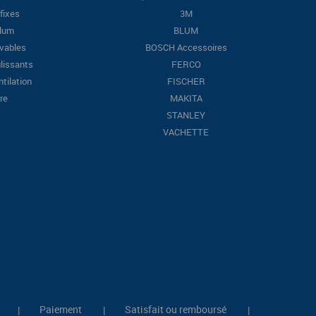
fixes
3M
Blum
BLUM
evables
BOSCH Accessoires
lissants
FERCO
ntilation
FISCHER
re
MAKITA
STANLEY
VACHETTE
Paiement
Satisfait ou remboursé
|
|
|