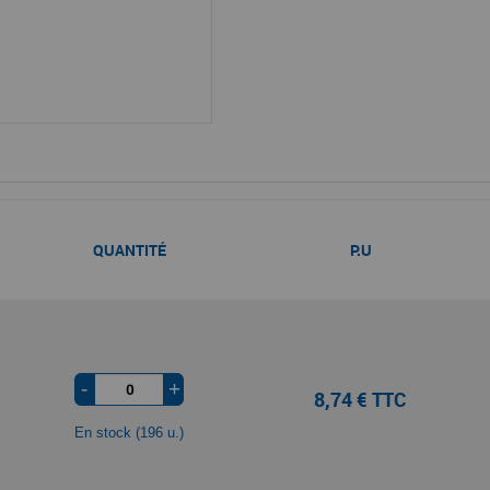
QUANTITÉ
P.U
-
+
8,74 € TTC
En stock (196 u.)