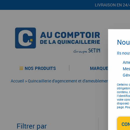
LIVRAISON EN 24/
Nous
Ils nou
Amél
NOS PRODUITS
MARQUES
Mes
Gére
Accueil
>
Quincaillerie d'agencement et d'ameublement
>
Agenceme
Certains 
obligatoi
contenu, 
l'identifi
votre con
disposez 
page. Pour
CO
Filtrer par