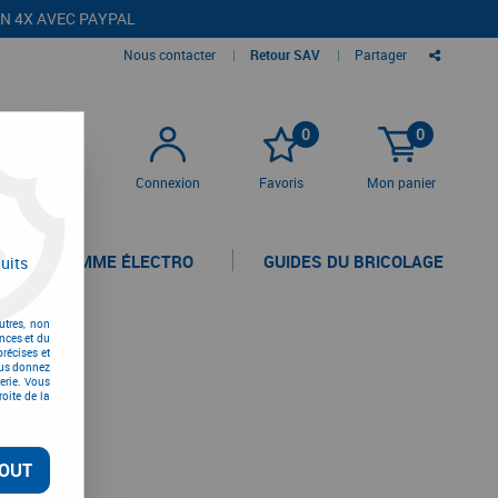
EN 4X AVEC PAYPAL
Nous contacter
|
Retour SAV
|
Partager
0
0
Connexion
Favoris
Mon panier
LA GAMME ÉLECTRO
GUIDES DU BRICOLAGE
uits
utres, non
nces et du
récises et
vous donnez
erie. Vous
oite de la
OUT