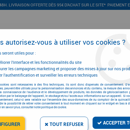
48H. LIVRAISON OFFERTE DÈS 95€ D'ACHAT SUR LE SITE* PAIEMENT 
 autorisez-vous à utiliser vos cookies ?
s seront utiles pour :
iorer l'interface et les fonctionnalités du site
CONFIGURATEURS
PROMOTIONS
urer les campagnes marketing et proposer des mises à jour sur nos prod
r l'authentification et surveiller les erreurs techniques
nt de cuisine
>
Agencement de cuisine
>
Aventos HK-XS
cookies sont nécessaires à des fins techniques, ils sont donc dispensés de consentement. D'a
res, peuvent être utilisés pour la personnalisation des annonces et du contenu, la mesure des anno
Aventos HK-XS
la connaissance de l'audience et le développement de produits, les données de géolocalisation p
cation par le balayage de l'appareil, le stockage et/ou l'accès aux informations sur un appareil. Si 
sentement, celui-ci sera valable sur l’ensemble des sous-domaines de Au comptoir de la quincaill
de la possibilité de retirer votre consentement à tout moment en cliquant sur le widget en bas à dr
 en savoir plus, consulter notre politique de cookie.
ACCEPTER T
NFIGURER
TOUT REFUSER
1 article sur
1