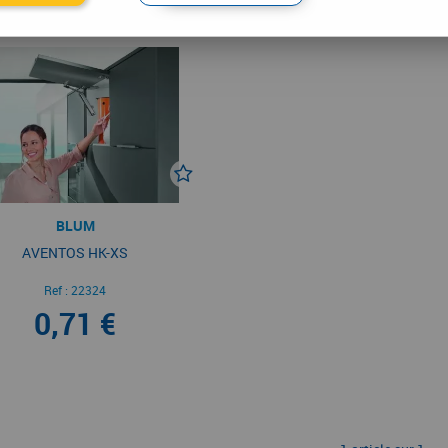
BLUM
AVENTOS HK-XS
Ref :
22324
0,71 €