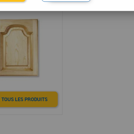
çades massives
 TOUS LES PRODUITS