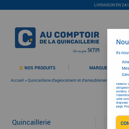
LIVRAISON EN 24/
Nous
Ils nou
Amél
NOS PRODUITS
MARQUES
Mes
Gére
Accueil
>
Quincaillerie d'agencement et d'ameublement
>
Agenceme
Certains 
obligatoi
contenu, 
l'identifi
votre con
disposez 
page. Pour
Quincaillerie
CO