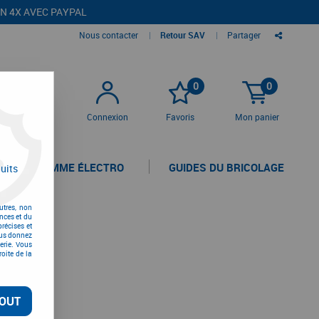
EN 4X AVEC PAYPAL
Nous contacter
|
Retour SAV
|
Partager
0
0
Connexion
Favoris
Mon panier
LA GAMME ÉLECTRO
GUIDES DU BRICOLAGE
uits
utres, non
nces et du
récises et
vous donnez
erie. Vous
oite de la
OUT