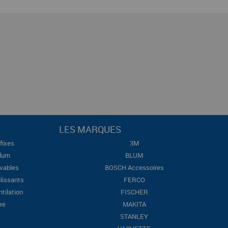
LES MARQUES
fixes
3M
Blum
BLUM
evables
BOSCH Accessoires
lissants
FERCO
ntilation
FISCHER
re
MAKITA
STANLEY