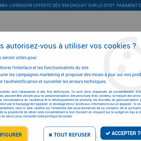
48H. LIVRAISON OFFERTE DÈS 95€ D'ACHAT SUR LE SITE* PAIEMENT 
 autorisez-vous à utiliser vos cookies ?
s seront utiles pour :
iorer l'interface et les fonctionnalités du site
CONFIGURATEURS
PROMOTIONS
urer les campagnes marketing et proposer des mises à jour sur nos prod
r l'authentification et surveiller les erreurs techniques
nt de cuisine
>
Façade massive
cookies sont nécessaires à des fins techniques, ils sont donc dispensés de consentement. D'a
res, peuvent être utilisés pour la personnalisation des annonces et du contenu, la mesure des anno
Façade massive
la connaissance de l'audience et le développement de produits, les données de géolocalisation p
cation par le balayage de l'appareil, le stockage et/ou l'accès aux informations sur un appareil. Si 
sentement, celui-ci sera valable sur l’ensemble des sous-domaines de Au comptoir de la quincaill
de la possibilité de retirer votre consentement à tout moment en cliquant sur le widget en bas à dr
 en savoir plus, consulter notre politique de cookie.
ACCEPTER T
NFIGURER
TOUT REFUSER