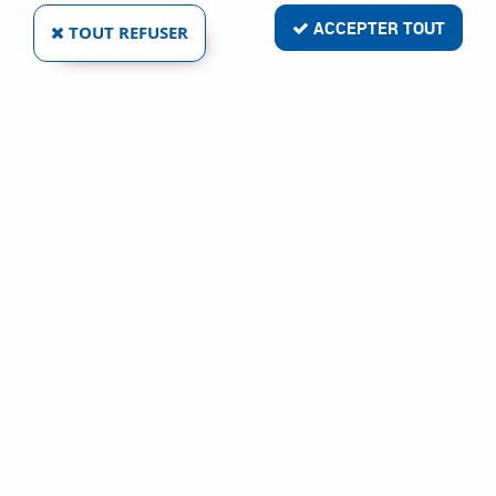
- 0,13 €
ACCEPTER TOUT
TOUT REFUSER
TRANSLAS BV
TUBE CONTACT M8 POUR TORCHE 8 XE
Ref :
87715
2,44 €
2,57 €
VOIR LE PRODUIT