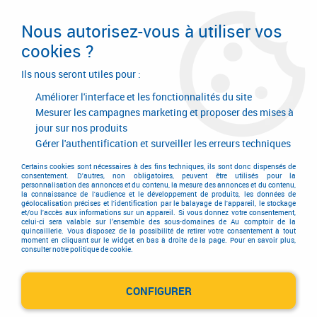
Livraison en 24/48H. Livraison offerte dès
95€ d'achat sur le site* Paiement en 4x
Nous autorisez-vous à utiliser vos
avec Paypal
cookies ?
0
Ils nous seront utiles pour :
Améliorer l'interface et les fonctionnalités du site
Mesurer les campagnes marketing et proposer des mises à
jour sur nos produits
Accueil
>
Equipements d'atelier et de chantier
>
Soudage
>
Système d'aspiration et de filtration
>
Torche aspirante 8XE
Gérer l'authentification et surveiller les erreurs techniques
Torche aspirante 8XE
Certains cookies sont nécessaires à des fins techniques, ils sont donc dispensés de
consentement. D'autres, non obligatoires, peuvent être utilisés pour la
personnalisation des annonces et du contenu, la mesure des annonces et du contenu,
la connaissance de l'audience et le développement de produits, les données de
géolocalisation précises et l'identification par le balayage de l'appareil, le stockage
et/ou l'accès aux informations sur un appareil. Si vous donnez votre consentement,
TRIER & FILTRER
celui-ci sera valable sur l’ensemble des sous-domaines de Au comptoir de la
quincaillerie. Vous disposez de la possibilité de retirer votre consentement à tout
moment en cliquant sur le widget en bas à droite de la page. Pour en savoir plus,
consulter notre politique de cookie.
18 articles sur
19
CONFIGURER