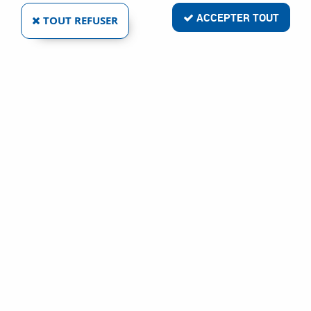
ACCEPTER TOUT
TOUT REFUSER
- 9,20 €
A4 AUTOMATISMES
ACCESSOIRES POUR OXT60
Ref :
10373
36,75 €
45,94 €
VOIR LE PRODUIT