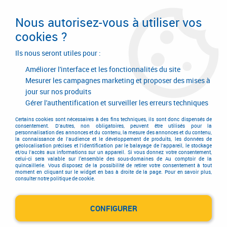
Livraison en 24/48H. Livraison offerte dès
95€ d'achat sur le site* Paiement en 4x
Nous autorisez-vous à utiliser vos
avec Paypal
cookies ?
0
Ils nous seront utiles pour :
Améliorer l'interface et les fonctionnalités du site
Mesurer les campagnes marketing et proposer des mises à
jour sur nos produits
Accueil
>
Equipements d'atelier et de chantier
>
Outillage électrique et électroportatif
>
Machine spéciale
>
Gérer l'authentification et surveiller les erreurs techniques
Accessoire Gemini
Certains cookies sont nécessaires à des fins techniques, ils sont donc dispensés de
Accessoire Gemini
consentement. D'autres, non obligatoires, peuvent être utilisés pour la
personnalisation des annonces et du contenu, la mesure des annonces et du contenu,
la connaissance de l'audience et le développement de produits, les données de
géolocalisation précises et l'identification par le balayage de l'appareil, le stockage
et/ou l'accès aux informations sur un appareil. Si vous donnez votre consentement,
celui-ci sera valable sur l’ensemble des sous-domaines de Au comptoir de la
quincaillerie. Vous disposez de la possibilité de retirer votre consentement à tout
moment en cliquant sur le widget en bas à droite de la page. Pour en savoir plus,
consulter notre politique de cookie.
TRIER & FILTRER
CONFIGURER
1 article sur
1