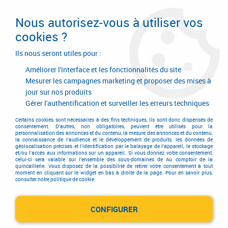
Livraison en 24/48H. Livraison offerte dès
95€ d'achat sur le site* Paiement en 4x
Nous autorisez-vous à utiliser vos
avec Paypal
cookies ?
0
Ils nous seront utiles pour :
Améliorer l'interface et les fonctionnalités du site
Mesurer les campagnes marketing et proposer des mises à
jour sur nos produits
Accueil
>
Quincaillerie d'agencement et d'ameublement
>
Façade cadre aluminium
>
Façade cadre aluminium
Gérer l'authentification et surveiller les erreurs techniques
Façade cadre aluminium
Certains cookies sont nécessaires à des fins techniques, ils sont donc dispensés de
consentement. D'autres, non obligatoires, peuvent être utilisés pour la
personnalisation des annonces et du contenu, la mesure des annonces et du contenu,
la connaissance de l'audience et le développement de produits, les données de
géolocalisation précises et l'identification par le balayage de l'appareil, le stockage
et/ou l'accès aux informations sur un appareil. Si vous donnez votre consentement,
celui-ci sera valable sur l’ensemble des sous-domaines de Au comptoir de la
quincaillerie. Vous disposez de la possibilité de retirer votre consentement à tout
moment en cliquant sur le widget en bas à droite de la page. Pour en savoir plus,
consulter notre politique de cookie.
Façades cadre aluminium
CONFIGURER