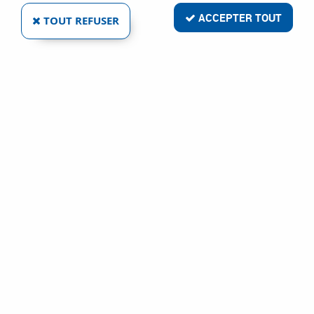
ACCEPTER TOUT
TOUT REFUSER
9 articles sur
9
DIAM INDUSTRIES
COURONNE DIAMANTÉE - SX TECHNOLOGIE
"VACUUM BRAZED" POUR END712P
Ref :
74232