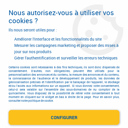
Livraison en 24/48H. Livraison offerte dès
95€ d'achat sur le site* Paiement en 4x
Nous autorisez-vous à utiliser vos
avec Paypal
cookies ?
0
Ils nous seront utiles pour :
Améliorer l'interface et les fonctionnalités du site
Mesurer les campagnes marketing et proposer des mises à
jour sur nos produits
Accueil
>
Equipements d'atelier et de chantier
>
Outillage électrique et électroportatif
>
Carotteuse à eau
>
Gérer l'authentification et surveiller les erreurs techniques
Foreuse à eau DIAM INDUSTRIES
Certains cookies sont nécessaires à des fins techniques, ils sont donc dispensés de
Foreuse à eau DIAM
consentement. D'autres, non obligatoires, peuvent être utilisés pour la
personnalisation des annonces et du contenu, la mesure des annonces et du contenu,
la connaissance de l'audience et le développement de produits, les données de
géolocalisation précises et l'identification par le balayage de l'appareil, le stockage
INDUSTRIES
et/ou l'accès aux informations sur un appareil. Si vous donnez votre consentement,
celui-ci sera valable sur l’ensemble des sous-domaines de Au comptoir de la
quincaillerie. Vous disposez de la possibilité de retirer votre consentement à tout
moment en cliquant sur le widget en bas à droite de la page. Pour en savoir plus,
consulter notre politique de cookie.
TRIER & FILTRER
CONFIGURER