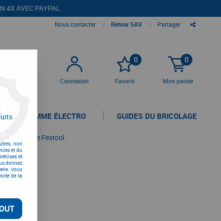
EN 4X AVEC PAYPAL
Nous contacter
|
Retour SAV
|
Partager
0
0
Connexion
Favoris
Mon panier
LA GAMME ÉLECTRO
GUIDES DU BRICOLAGE
uits
cie circulaire Festool
utres, non
nces et du
l
récises et
vous donnez
erie. Vous
oite de la
OUT