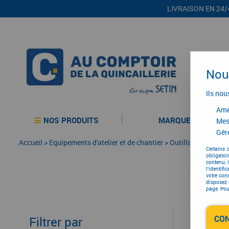
LIVRAISON EN 24/
Nous
Ils nou
Amél
NOS PRODUITS
MARQUES
Mes
Gére
Accueil
>
Equipements d'atelier et de chantier
>
Outillage électriqu
Certains 
obligatoi
contenu, 
l'identifi
votre con
disposez 
page. Pour
CO
Filtrer par