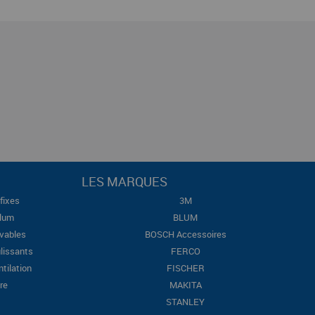
LES MARQUES
fixes
3M
Blum
BLUM
evables
BOSCH Accessoires
lissants
FERCO
ntilation
FISCHER
re
MAKITA
STANLEY