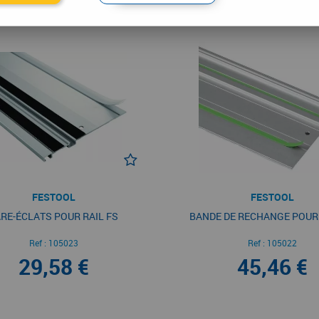
FESTOOL
FESTOOL
RE-ÉCLATS POUR RAIL FS
BANDE DE RECHANGE POUR 
Ref :
105023
Ref :
105022
29,58 €
45,46 €