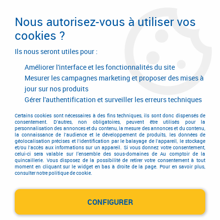
Livraison en 24/48H. Livraison offerte dès
95€ d'achat sur le site* Paiement en 4x
Nous autorisez-vous à utiliser vos
avec Paypal
cookies ?
0
Ils nous seront utiles pour :
Améliorer l'interface et les fonctionnalités du site
Mesurer les campagnes marketing et proposer des mises à
jour sur nos produits
Accueil
>
Equipements d'atelier et de chantier
>
Air comprimé
>
Tuyau et enrouleur à air comprimé
>
Rallonges de tuyau air comprimé
Gérer l'authentification et surveiller les erreurs techniques
Rallonges de tuyau air
Certains cookies sont nécessaires à des fins techniques, ils sont donc dispensés de
consentement. D'autres, non obligatoires, peuvent être utilisés pour la
personnalisation des annonces et du contenu, la mesure des annonces et du contenu,
comprimé
la connaissance de l'audience et le développement de produits, les données de
géolocalisation précises et l'identification par le balayage de l'appareil, le stockage
et/ou l'accès aux informations sur un appareil. Si vous donnez votre consentement,
celui-ci sera valable sur l’ensemble des sous-domaines de Au comptoir de la
quincaillerie. Vous disposez de la possibilité de retirer votre consentement à tout
moment en cliquant sur le widget en bas à droite de la page. Pour en savoir plus,
consulter notre politique de cookie.
TRIER & FILTRER
CONFIGURER