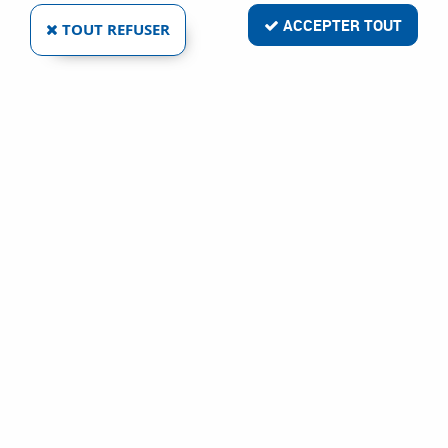
6 articles sur
6
ACCEPTER TOUT
TOUT REFUSER
LACME SAS
RALLONGES DE TUYAU AIR COMPRIMÉ PVC ARMÉ
BLEU
Ref :
12282
60,91 €
VOIR LE PRODUIT