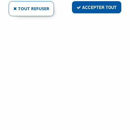
ACCEPTER TOUT
TOUT REFUSER
7 articles sur
7
LACME SAS
FILTRE POUR PISTOLET DE PEINTURE
Ref :
7883
33,34 €
VOIR LE PRODUIT