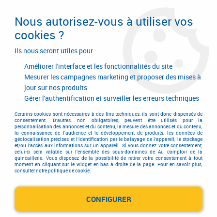
Livraison en 24/48H. Livraison offerte dès
95€ d'achat sur le site* Paiement en 4x
Nous autorisez-vous à utiliser vos
avec Paypal
cookies ?
0
Ils nous seront utiles pour :
Améliorer l'interface et les fonctionnalités du site
Mesurer les campagnes marketing et proposer des mises à
jour sur nos produits
Accueil
>
Equipements d'atelier et de chantier
>
Air comprimé
>
Pistolet à peinture
>
Gérer l'authentification et surveiller les erreurs techniques
Kits réparation et pulvérisation pour pistolets à peinture
Certains cookies sont nécessaires à des fins techniques, ils sont donc dispensés de
Kits réparation et pulvérisation
consentement. D'autres, non obligatoires, peuvent être utilisés pour la
personnalisation des annonces et du contenu, la mesure des annonces et du contenu,
la connaissance de l'audience et le développement de produits, les données de
géolocalisation précises et l'identification par le balayage de l'appareil, le stockage
pour pistolets à peinture
et/ou l'accès aux informations sur un appareil. Si vous donnez votre consentement,
celui-ci sera valable sur l’ensemble des sous-domaines de Au comptoir de la
quincaillerie. Vous disposez de la possibilité de retirer votre consentement à tout
moment en cliquant sur le widget en bas à droite de la page. Pour en savoir plus,
consulter notre politique de cookie.
TRIER & FILTRER
CONFIGURER