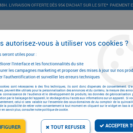
48H. LIVRAISON OFFERTE DÈS 95€ D'ACHAT SUR LE SITE* PAIEMENT 
 autorisez-vous à utiliser vos cookies ?
s seront utiles pour :
iorer l'interface et les fonctionnalités du site
CONFIGURATEURS
PROMOTIONS
urer les campagnes marketing et proposer des mises à jour sur nos prod
r l'authentification et surveiller les erreurs techniques
tillage air comprimé
>
Couteau à pare brise
cookies sont nécessaires à des fins techniques, ils sont donc dispensés de consentement. D'a
res, peuvent être utilisés pour la personnalisation des annonces et du contenu, la mesure des anno
Couteau à pare brise
la connaissance de l'audience et le développement de produits, les données de géolocalisation p
cation par le balayage de l'appareil, le stockage et/ou l'accès aux informations sur un appareil. Si 
sentement, celui-ci sera valable sur l’ensemble des sous-domaines de Au comptoir de la quincaill
de la possibilité de retirer votre consentement à tout moment en cliquant sur le widget en bas à dr
 en savoir plus, consulter notre politique de cookie.
ACCEPTER T
NFIGURER
TOUT REFUSER
1 article sur
1