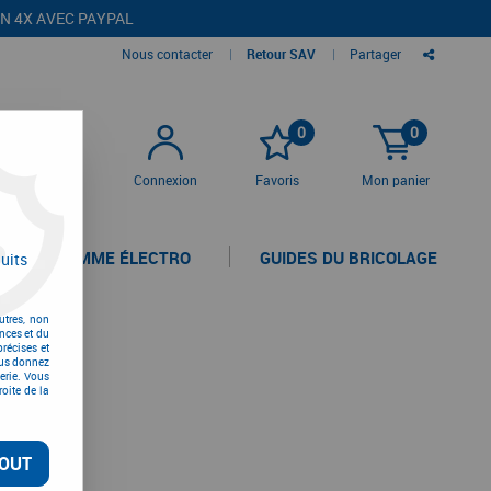
EN 4X AVEC PAYPAL
Nous contacter
|
Retour SAV
|
Partager
0
0
Connexion
Favoris
Mon panier
LA GAMME ÉLECTRO
GUIDES DU BRICOLAGE
uits
utres, non
nces et du
récises et
vous donnez
erie. Vous
oite de la
OUT