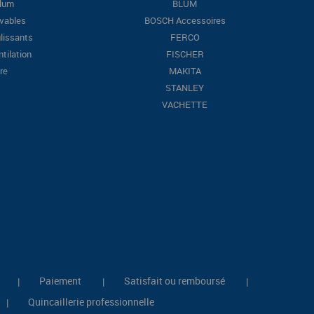
Blum
BLUM
evables
BOSCH Accessoires
lissants
FERCO
ntilation
FISCHER
re
MAKITA
STANLEY
VACHETTE
Paiement
Satisfait ou remboursé
|
|
|
Quincaillerie professionnelle
|