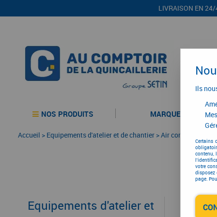
LIVRAISON EN 24/
Nous
Ils nou
Amél
NOS PRODUITS
MARQUES
Mes
Gére
Accueil
>
Equipements d'atelier et de chantier
>
Air comprimé
>
Ou
Certains 
obligatoi
contenu, 
l'identifi
votre con
disposez 
page. Pour
Equipements d'atelier et
CO