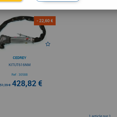
- 22,60 €
CEDREY
KITUT616NM
Ref :
30588
428,82 €
51,39 €
1 article sur
1