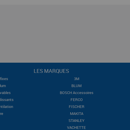
LES MARQUES
fixes
3M
Blum
BLUM
evables
BOSCH Accessoires
lissants
FERCO
ntilation
FISCHER
re
MAKITA
STANLEY
VACHETTE