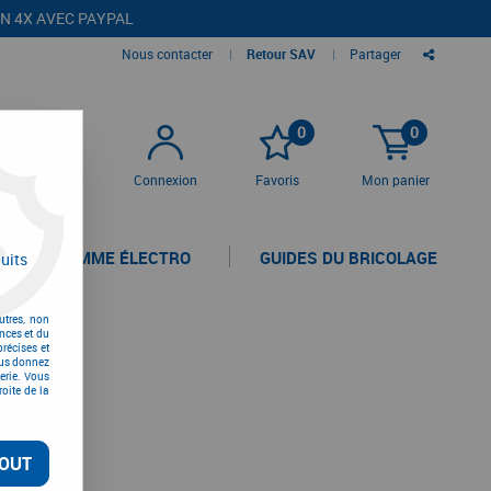
EN 4X AVEC PAYPAL
Nous contacter
|
Retour SAV
|
Partager
0
0
Connexion
Favoris
Mon panier
LA GAMME ÉLECTRO
GUIDES DU BRICOLAGE
uits
utres, non
nces et du
récises et
vous donnez
erie. Vous
oite de la
OUT
rouvée