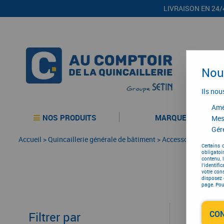
LIVRAISON EN 24/
Nous
Ils nou
Amél
NOS PRODUITS
MARQUES
Mes
Gére
Accueil
>
Quincaillerie générale de bâtiment
>
Accessoires pour vol
Certains 
obligatoi
contenu, 
l'identifi
votre con
disposez 
page. Pour
CO
Filtrer par