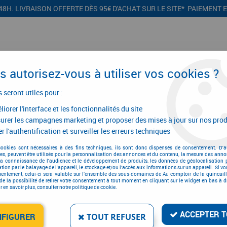
48H. LIVRAISON OFFERTE DÈS 95€ D'ACHAT SUR LE SITE* PAIEMENT 
 autorisez-vous à utiliser vos cookies ?
s seront utiles pour :
iorer l'interface et les fonctionnalités du site
CONFIGURATEURS
PROMOTIONS
urer les campagnes marketing et proposer des mises à jour sur nos prod
r l'authentification et surveiller les erreurs techniques
ets, portails et portes de garage
>
Barrière levante
>
Barrière levante
cookies sont nécessaires à des fins techniques, ils sont donc dispensés de consentement. D'a
res, peuvent être utilisés pour la personnalisation des annonces et du contenu, la mesure des anno
Barrière levante
la connaissance de l'audience et le développement de produits, les données de géolocalisation p
cation par le balayage de l'appareil, le stockage et/ou l'accès aux informations sur un appareil. Si 
sentement, celui-ci sera valable sur l’ensemble des sous-domaines de Au comptoir de la quincaill
de la possibilité de retirer votre consentement à tout moment en cliquant sur le widget en bas à dr
 en savoir plus, consulter notre politique de cookie.
ACCEPTER T
NFIGURER
TOUT REFUSER
Aucune correspondance t