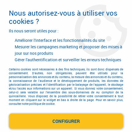
Livraison en 24/48H. Livraison offerte dès
95€ d'achat sur le site* Paiement en 4x
Nous autorisez-vous à utiliser vos
avec Paypal
cookies ?
0
Ils nous seront utiles pour :
Améliorer l'interface et les fonctionnalités du site
Mesurer les campagnes marketing et proposer des mises à
jour sur nos produits
Accueil
>
Outils de coupe
>
Travail du bois
>
Mèche à bois
Gérer l'authentification et surveiller les erreurs techniques
Mèche à bois
Certains cookies sont nécessaires à des fins techniques, ils sont donc dispensés de
consentement. D'autres, non obligatoires, peuvent être utilisés pour la
personnalisation des annonces et du contenu, la mesure des annonces et du contenu,
la connaissance de l'audience et le développement de produits, les données de
géolocalisation précises et l'identification par le balayage de l'appareil, le stockage
et/ou l'accès aux informations sur un appareil. Si vous donnez votre consentement,
celui-ci sera valable sur l’ensemble des sous-domaines de Au comptoir de la
quincaillerie. Vous disposez de la possibilité de retirer votre consentement à tout
moment en cliquant sur le widget en bas à droite de la page. Pour en savoir plus,
consulter notre politique de cookie.
Mèches 3D
CONFIGURER