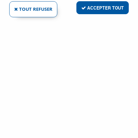
ACCEPTER TOUT
TOUT REFUSER
VOIR TOUS LES PRODUITS
Mèche à bois à hélice unique