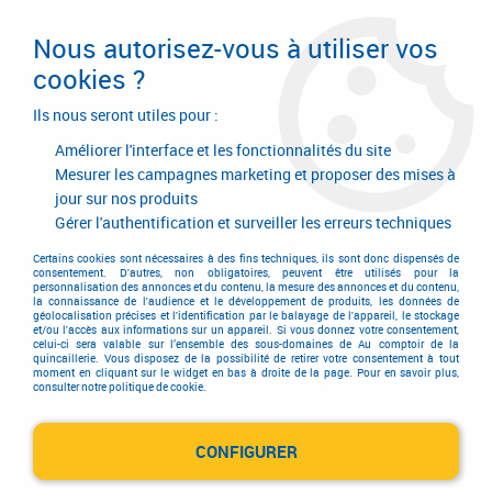
Livraison en 24/48H. Livraison offerte dès
95€ d'achat sur le site* Paiement en 4x
Nous autorisez-vous à utiliser vos
avec Paypal
cookies ?
0
Ils nous seront utiles pour :
Améliorer l'interface et les fonctionnalités du site
Mesurer les campagnes marketing et proposer des mises à
jour sur nos produits
Accueil
>
Outils de coupe
>
Kit de réparation filetage
Gérer l'authentification et surveiller les erreurs techniques
Kit de réparation filetage
Certains cookies sont nécessaires à des fins techniques, ils sont donc dispensés de
consentement. D'autres, non obligatoires, peuvent être utilisés pour la
personnalisation des annonces et du contenu, la mesure des annonces et du contenu,
la connaissance de l'audience et le développement de produits, les données de
géolocalisation précises et l'identification par le balayage de l'appareil, le stockage
et/ou l'accès aux informations sur un appareil. Si vous donnez votre consentement,
celui-ci sera valable sur l’ensemble des sous-domaines de Au comptoir de la
quincaillerie. Vous disposez de la possibilité de retirer votre consentement à tout
moment en cliquant sur le widget en bas à droite de la page. Pour en savoir plus,
consulter notre politique de cookie.
Kit de réparation filetage
CONFIGURER