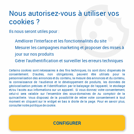
Livraison en 24/48H. Livraison offerte dès
95€ d'achat sur le site* Paiement en 4x
Nous autorisez-vous à utiliser vos
avec Paypal
cookies ?
0
Ils nous seront utiles pour :
Améliorer l'interface et les fonctionnalités du site
Mesurer les campagnes marketing et proposer des mises à
jour sur nos produits
Accueil
>
Outils de coupe
>
Meules et disques
Gérer l'authentification et surveiller les erreurs techniques
Meules et disques
Certains cookies sont nécessaires à des fins techniques, ils sont donc dispensés de
consentement. D'autres, non obligatoires, peuvent être utilisés pour la
personnalisation des annonces et du contenu, la mesure des annonces et du contenu,
la connaissance de l'audience et le développement de produits, les données de
géolocalisation précises et l'identification par le balayage de l'appareil, le stockage
Vous recherchez du matériel pour vos travaux de meulage ?
et/ou l'accès aux informations sur un appareil. Si vous donnez votre consentement,
celui-ci sera valable sur l’ensemble des sous-domaines de Au comptoir de la
Vous trouverez ici un grand choix de disques adaptés à tout
quincaillerie. Vous disposez de la possibilité de retirer votre consentement à tout
moment en cliquant sur le widget en bas à droite de la page. Pour en savoir plus,
type de meule. Pour le tronçonnage de matériaux durs,
consulter notre politique de cookie.
découvrez notre gamme de disque diamant. Nous vous
proposons également toute une sélection de disque à
tronçonner adapté aux machines fixes ou aux machines
CONFIGURER
portatives.