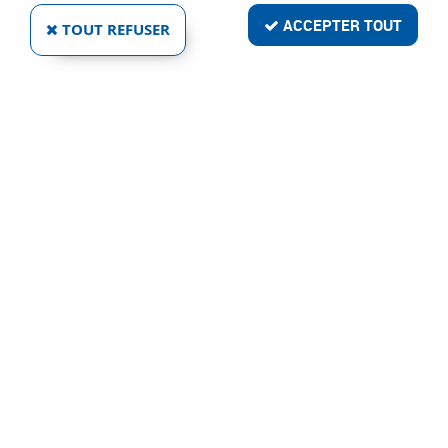
Afin d'affûter vos lames de scie, nous avons sélectionné pour
ACCEPTER TOUT
TOUT REFUSER
vous une meule d'affûtage pour lame de scie. A compléter
avec notre gamme de brosses circulaires.
Meule