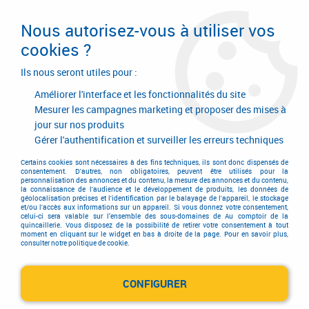
Livraison en 24/48H. Livraison offerte dès
95€ d'achat sur le site* Paiement en 4x
Nous autorisez-vous à utiliser vos
avec Paypal
cookies ?
0
Ils nous seront utiles pour :
Améliorer l'interface et les fonctionnalités du site
Mesurer les campagnes marketing et proposer des mises à
jour sur nos produits
Accueil
>
Outils de coupe
>
Machines-outils
Gérer l'authentification et surveiller les erreurs techniques
Machines-outils
Certains cookies sont nécessaires à des fins techniques, ils sont donc dispensés de
consentement. D'autres, non obligatoires, peuvent être utilisés pour la
personnalisation des annonces et du contenu, la mesure des annonces et du contenu,
la connaissance de l'audience et le développement de produits, les données de
géolocalisation précises et l'identification par le balayage de l'appareil, le stockage
Retrouvez ici tout notre matériel pour les machines outils.
et/ou l'accès aux informations sur un appareil. Si vous donnez votre consentement,
celui-ci sera valable sur l’ensemble des sous-domaines de Au comptoir de la
Nous vous proposons toute une gamme d'accessoires :
quincaillerie. Vous disposez de la possibilité de retirer votre consentement à tout
moment en cliquant sur le widget en bas à droite de la page. Pour en savoir plus,
attachement de fraises, cale de fraisage, et aussi plusieurs
consulter notre politique de cookie.
types de fraisage. Découvrez également notre sélection de
pointe tournante afin de vous permettre de fixer avec
précision des pièces sur les tours.
CONFIGURER