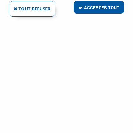
A compléter avec tous nos outils de tournage et d'alésage :
lames à tronçonner, barre d'alésage, plaquette de tournage...
ACCEPTER TOUT
TOUT REFUSER
Accessoire pour machine-outil
VOIR TOUS LES PRODUITS