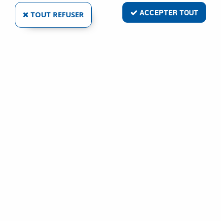
3 articles sur
3
ACCEPTER TOUT
TOUT REFUSER
SIDAMO
EXPERT SPEED
Ref :
27668
100,76 €