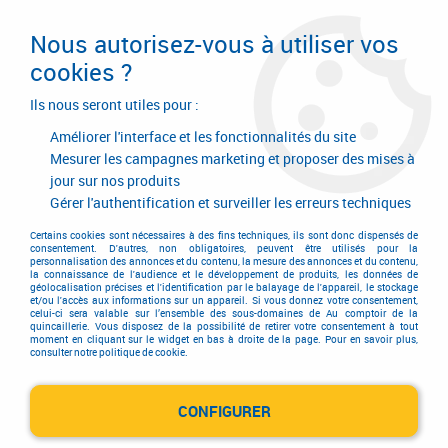
Livraison en 24/48H. Livraison offerte dès
95€ d'achat sur le site* Paiement en 4x
Nous autorisez-vous à utiliser vos
avec Paypal
cookies ?
0
Ils nous seront utiles pour :
Améliorer l'interface et les fonctionnalités du site
Mesurer les campagnes marketing et proposer des mises à
jour sur nos produits
Accueil
>
Outils de coupe
>
Meules et disques
>
Disque diamant
>
Disques diamant pour tuile et béton
Gérer l'authentification et surveiller les erreurs techniques
Disques diamant pour tuile et
Certains cookies sont nécessaires à des fins techniques, ils sont donc dispensés de
consentement. D'autres, non obligatoires, peuvent être utilisés pour la
personnalisation des annonces et du contenu, la mesure des annonces et du contenu,
béton
la connaissance de l'audience et le développement de produits, les données de
géolocalisation précises et l'identification par le balayage de l'appareil, le stockage
et/ou l'accès aux informations sur un appareil. Si vous donnez votre consentement,
celui-ci sera valable sur l’ensemble des sous-domaines de Au comptoir de la
quincaillerie. Vous disposez de la possibilité de retirer votre consentement à tout
moment en cliquant sur le widget en bas à droite de la page. Pour en savoir plus,
consulter notre politique de cookie.
TRIER & FILTRER
CONFIGURER