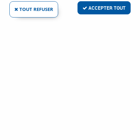
ACCEPTER TOUT
TOUT REFUSER
- 2,20 €
HERTWECK
BAGUE DE RÉDUCTION POUR FRAISE HSS-E
Ref :
90283
19,71 €
21,90 €
VOIR LE PRODUIT