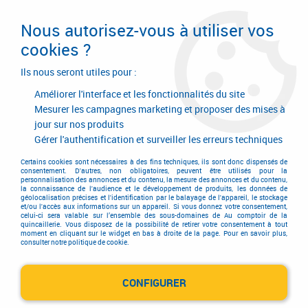
Livraison en 24/48H. Livraison offerte dès
95€ d'achat sur le site* Paiement en 4x
Nous autorisez-vous à utiliser vos
avec Paypal
cookies ?
0
Ils nous seront utiles pour :
Améliorer l'interface et les fonctionnalités du site
Mesurer les campagnes marketing et proposer des mises à
jour sur nos produits
Accueil
>
Outils de coupe
>
Fraisage
>
Fraise scie à tronçonner
>
Fraises scies à tronçonner
Gérer l'authentification et surveiller les erreurs techniques
Fraises scies à tronçonner
Certains cookies sont nécessaires à des fins techniques, ils sont donc dispensés de
consentement. D'autres, non obligatoires, peuvent être utilisés pour la
personnalisation des annonces et du contenu, la mesure des annonces et du contenu,
la connaissance de l'audience et le développement de produits, les données de
géolocalisation précises et l'identification par le balayage de l'appareil, le stockage
et/ou l'accès aux informations sur un appareil. Si vous donnez votre consentement,
celui-ci sera valable sur l’ensemble des sous-domaines de Au comptoir de la
quincaillerie. Vous disposez de la possibilité de retirer votre consentement à tout
moment en cliquant sur le widget en bas à droite de la page. Pour en savoir plus,
TRIER & FILTRER
consulter notre politique de cookie.
CONFIGURER
4 articles sur
4