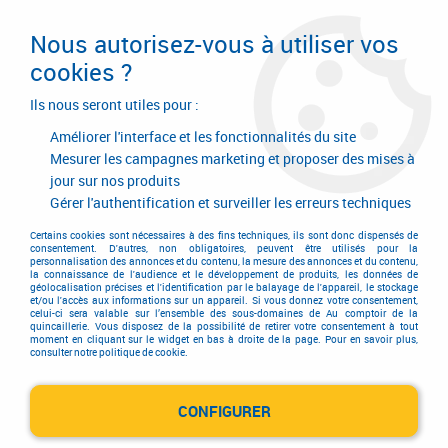
Livraison en 24/48H. Livraison offerte dès
95€ d'achat sur le site* Paiement en 4x
Nous autorisez-vous à utiliser vos
avec Paypal
cookies ?
0
Ils nous seront utiles pour :
Améliorer l'interface et les fonctionnalités du site
Mesurer les campagnes marketing et proposer des mises à
jour sur nos produits
Accueil
>
Garnitures de portes et de fenêtres
>
Garniture de portes
>
Garniture inox
>
Ensemble sur plaques série EST 21
Gérer l'authentification et surveiller les erreurs techniques
Ensemble sur plaques série
Certains cookies sont nécessaires à des fins techniques, ils sont donc dispensés de
consentement. D'autres, non obligatoires, peuvent être utilisés pour la
personnalisation des annonces et du contenu, la mesure des annonces et du contenu,
EST 21
la connaissance de l'audience et le développement de produits, les données de
géolocalisation précises et l'identification par le balayage de l'appareil, le stockage
et/ou l'accès aux informations sur un appareil. Si vous donnez votre consentement,
celui-ci sera valable sur l’ensemble des sous-domaines de Au comptoir de la
quincaillerie. Vous disposez de la possibilité de retirer votre consentement à tout
moment en cliquant sur le widget en bas à droite de la page. Pour en savoir plus,
consulter notre politique de cookie.
TRIER & FILTRER
CONFIGURER