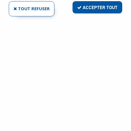
1 article sur
1
ACCEPTER TOUT
TOUT REFUSER
NORMBAU
ENSEMBLE SUR PLAQUES SÉRIE EST 21 PLAQUE
228 X 43 MM - ÉPAISSEUR 10 MM QUALITÉ 1 4301
(A2 - AISI 304)
Ref :
348
56,62 €