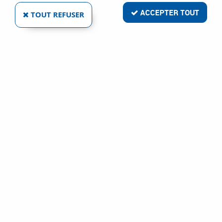
ACCEPTER TOUT
TOUT REFUSER
EUROWALE
ENSEMBLE TULIPE - CHROMÉ MIROIR - PLAQUE
185 X 35 MM - ENTRAXE DE FIXATION 165 MM
Ref :
293
23,98 €
VOIR LE PRODUIT