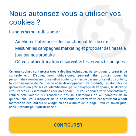
Livraison en 24/48H. Livraison offerte dès
95€ d'achat sur le site* Paiement en 4x
Nous autorisez-vous à utiliser vos
avec Paypal
cookies ?
0
Ils nous seront utiles pour :
Améliorer l'interface et les fonctionnalités du site
Mesurer les campagnes marketing et proposer des mises à
jour sur nos produits
Accueil
>
Garnitures de portes et de fenêtres
>
Ensemble de portes
>
Ensemble chromé
>
Ensemble Tulipe
Gérer l'authentification et surveiller les erreurs techniques
Ensemble Tulipe
Certains cookies sont nécessaires à des fins techniques, ils sont donc dispensés de
consentement. D'autres, non obligatoires, peuvent être utilisés pour la
personnalisation des annonces et du contenu, la mesure des annonces et du contenu,
la connaissance de l'audience et le développement de produits, les données de
géolocalisation précises et l'identification par le balayage de l'appareil, le stockage
et/ou l'accès aux informations sur un appareil. Si vous donnez votre consentement,
celui-ci sera valable sur l’ensemble des sous-domaines de Au comptoir de la
quincaillerie. Vous disposez de la possibilité de retirer votre consentement à tout
moment en cliquant sur le widget en bas à droite de la page. Pour en savoir plus,
TRIER & FILTRER
consulter notre politique de cookie.
CONFIGURER
1 article sur
1