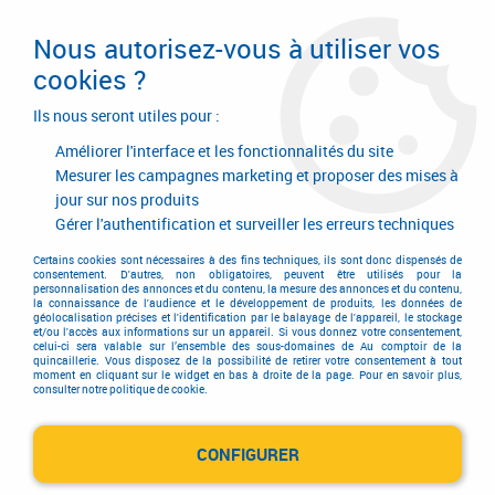
Livraison en 24/48H. Livraison offerte dès
95€ d'achat sur le site* Paiement en 4x
Nous autorisez-vous à utiliser vos
avec Paypal
cookies ?
0
Ils nous seront utiles pour :
Améliorer l'interface et les fonctionnalités du site
Mesurer les campagnes marketing et proposer des mises à
jour sur nos produits
Accueil
>
Garnitures de portes et de fenêtres
>
Ensemble de portes
>
Ensemble chromé
>
Ensemble Riv-Bloc
Gérer l'authentification et surveiller les erreurs techniques
Ensemble Riv-Bloc
Certains cookies sont nécessaires à des fins techniques, ils sont donc dispensés de
consentement. D'autres, non obligatoires, peuvent être utilisés pour la
personnalisation des annonces et du contenu, la mesure des annonces et du contenu,
la connaissance de l'audience et le développement de produits, les données de
géolocalisation précises et l'identification par le balayage de l'appareil, le stockage
et/ou l'accès aux informations sur un appareil. Si vous donnez votre consentement,
celui-ci sera valable sur l’ensemble des sous-domaines de Au comptoir de la
quincaillerie. Vous disposez de la possibilité de retirer votre consentement à tout
moment en cliquant sur le widget en bas à droite de la page. Pour en savoir plus,
TRIER & FILTRER
consulter notre politique de cookie.
CONFIGURER
1 article sur
1