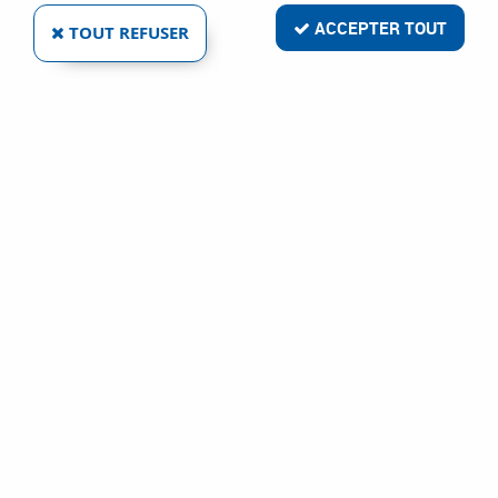
ACCEPTER TOUT
TOUT REFUSER
BEZAULT
ENSEMBLE RIV BLOC - CHROMÉ MIROIR - PLAQUE
DE 220 X 40 MM - ENTRAXE DE FIXATION 195 MM
Ref :
290
98,05 €
VOIR LE PRODUIT