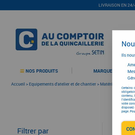
LIVRAISON EN 24/
Nous
Ils nou
Amél
NOS PRODUITS
MARQUES
Mes
Gére
Accueil
>
Equipements d'atelier et de chantier
>
Matériel BTP
>
Dés
Certains 
obligatoi
contenu, 
l'identifi
votre con
disposez 
page. Pour
CO
Filtrer par