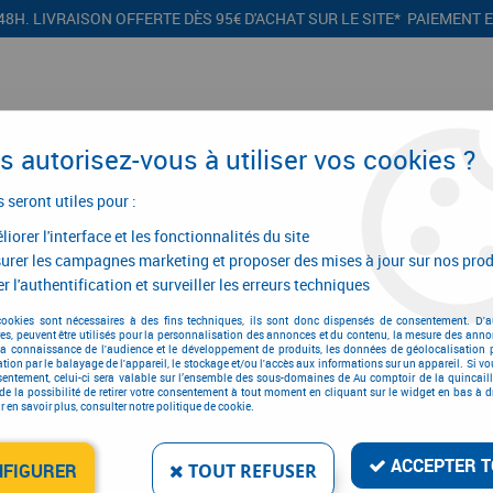
48H. LIVRAISON OFFERTE DÈS 95€ D'ACHAT SUR LE SITE* PAIEMENT 
 autorisez-vous à utiliser vos cookies ?
s seront utiles pour :
iorer l'interface et les fonctionnalités du site
CONFIGURATEURS
PROMOTIONS
urer les campagnes marketing et proposer des mises à jour sur nos prod
r l'authentification et surveiller les erreurs techniques
humidification
>
Déshumidificateur
cookies sont nécessaires à des fins techniques, ils sont donc dispensés de consentement. D'a
res, peuvent être utilisés pour la personnalisation des annonces et du contenu, la mesure des anno
Déshumidificateur
la connaissance de l'audience et le développement de produits, les données de géolocalisation p
cation par le balayage de l'appareil, le stockage et/ou l'accès aux informations sur un appareil. Si 
sentement, celui-ci sera valable sur l’ensemble des sous-domaines de Au comptoir de la quincaill
de la possibilité de retirer votre consentement à tout moment en cliquant sur le widget en bas à dr
 en savoir plus, consulter notre politique de cookie.
ACCEPTER T
NFIGURER
TOUT REFUSER
4 articles sur
4