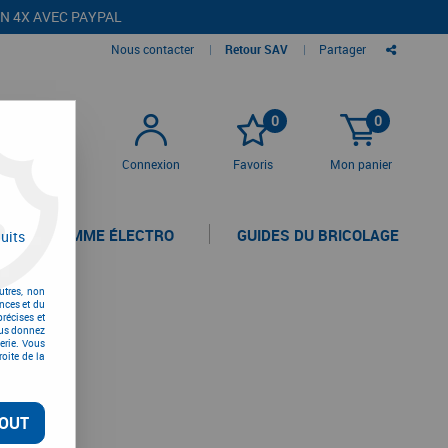
EN 4X AVEC PAYPAL
Nous contacter
|
Retour SAV
|
Partager
0
0
Connexion
Favoris
Mon panier
LA GAMME ÉLECTRO
GUIDES DU BRICOLAGE
uits
utres, non
nces et du
récises et
vous donnez
erie. Vous
oite de la
OUT