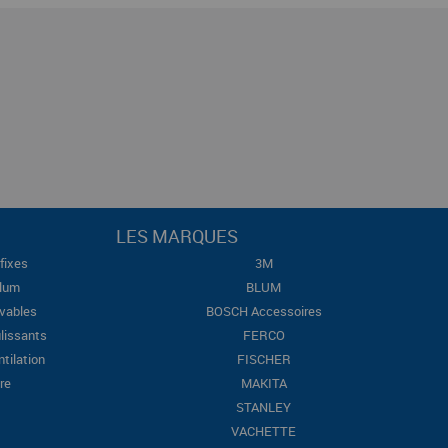
LES MARQUES
fixes
3M
Blum
BLUM
evables
BOSCH Accessoires
lissants
FERCO
ntilation
FISCHER
re
MAKITA
STANLEY
VACHETTE