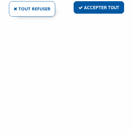
ACCEPTER TOUT
TOUT REFUSER
MURTRA
CORNIÈRE DE PROTECTION
Ref :
81099
2,76 €
VOIR LE PRODUIT