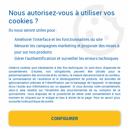
Livraison en 24/48H. Livraison offerte dès
95€ d'achat sur le site* Paiement en 4x
Nous autorisez-vous à utiliser vos
avec Paypal
cookies ?
0
Ils nous seront utiles pour :
Améliorer l'interface et les fonctionnalités du site
Mesurer les campagnes marketing et proposer des mises à
jour sur nos produits
Accueil
>
Equipements d'atelier et de chantier
>
Manutention
>
Manutention
>
Sangle d'arrimage
Gérer l'authentification et surveiller les erreurs techniques
Sangle d'arrimage
Certains cookies sont nécessaires à des fins techniques, ils sont donc dispensés de
consentement. D'autres, non obligatoires, peuvent être utilisés pour la
personnalisation des annonces et du contenu, la mesure des annonces et du contenu,
la connaissance de l'audience et le développement de produits, les données de
géolocalisation précises et l'identification par le balayage de l'appareil, le stockage
et/ou l'accès aux informations sur un appareil. Si vous donnez votre consentement,
celui-ci sera valable sur l’ensemble des sous-domaines de Au comptoir de la
quincaillerie. Vous disposez de la possibilité de retirer votre consentement à tout
moment en cliquant sur le widget en bas à droite de la page. Pour en savoir plus,
TRIER & FILTRER
consulter notre politique de cookie.
CONFIGURER
18 articles sur
24