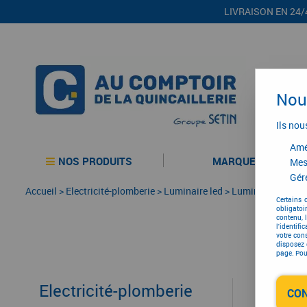
LIVRAISON EN 24/
Nous
Ils nou
Amél
NOS PRODUITS
MARQUES
Mes
Gére
Accueil
>
Electricité-plomberie
>
Luminaire led
>
Luminaire led
>
B
Certains 
obligatoi
contenu, 
l'identifi
votre con
disposez 
page. Pour
Electricité-plomberie
CO