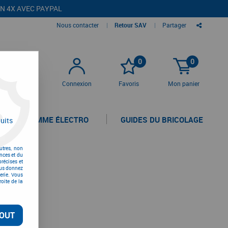
EN 4X AVEC PAYPAL
Nous contacter
|
Retour SAV
|
Partager
0
0
Connexion
Favoris
Mon panier
LA GAMME ÉLECTRO
GUIDES DU BRICOLAGE
uits
utres, non
nces et du
récises et
vous donnez
erie. Vous
oite de la
OUT