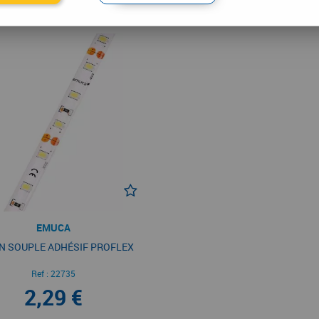
EMUCA
N SOUPLE ADHÉSIF PROFLEX
Ref :
22735
2,29 €