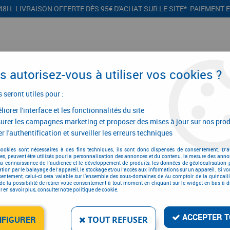
48H. LIVRAISON OFFERTE DÈS 95€ D'ACHAT SUR LE SITE* PAIEMENT 
 autorisez-vous à utiliser vos cookies ?
s seront utiles pour :
iorer l'interface et les fonctionnalités du site
CONFIGURATEURS
PROMOTIONS
urer les campagnes marketing et proposer des mises à jour sur nos prod
r l'authentification et surveiller les erreurs techniques
andes led Proflex
cookies sont nécessaires à des fins techniques, ils sont donc dispensés de consentement. D'a
res, peuvent être utilisés pour la personnalisation des annonces et du contenu, la mesure des anno
Bandes led Proflex
la connaissance de l'audience et le développement de produits, les données de géolocalisation p
cation par le balayage de l'appareil, le stockage et/ou l'accès aux informations sur un appareil. Si 
sentement, celui-ci sera valable sur l’ensemble des sous-domaines de Au comptoir de la quincaill
de la possibilité de retirer votre consentement à tout moment en cliquant sur le widget en bas à dr
 en savoir plus, consulter notre politique de cookie.
ACCEPTER T
NFIGURER
TOUT REFUSER
1 article sur
1