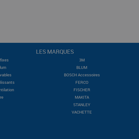
LES MARQUES
fixes
3M
Blum
BLUM
evables
BOSCH Accessoires
lissants
FERCO
ntilation
FISCHER
re
MAKITA
STANLEY
VACHETTE